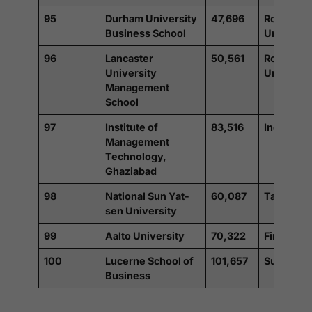
95
Durham University
47,696
Royaume
Business School
Uni
96
Lancaster
50,561
Royaume
University
Uni
Management
School
97
Institute of
83,516
Inde
Management
Technology,
Ghaziabad
98
National Sun Yat-
60,087
Taiwan
sen University
99
Aalto University
70,322
Finlande
100
Lucerne School of
101,657
Suisse
Business