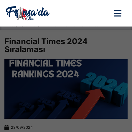
Anasayfa / Okullar /
Financial Times 2024 Sıralaması
Financial Times 2024
Sıralaması
23/09/2024