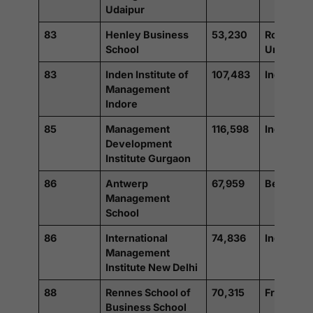
Udaipur
83
Henley Business
53,230
Royaume
School
Uni
83
Inden Institute of
107,483
Inde
Management
Indore
85
Management
116,598
Inde
Development
Institute Gurgaon
86
Antwerp
67,959
Belgique
Management
School
86
International
74,836
Inde
Management
Institute New Delhi
88
Rennes School of
70,315
France
Business School