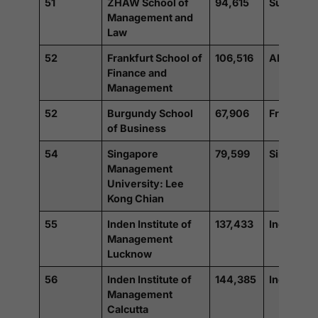
51
ZHAW School of
94,615
Suisse
Management and
Law
52
Frankfurt School of
106,516
Allemagn
Finance and
Management
52
Burgundy School
67,906
France
of Business
54
Singapore
79,599
Singapou
Management
University: Lee
Kong Chian
55
Inden Institute of
137,433
Inde
Management
Lucknow
56
Inden Institute of
144,385
Inde
Management
Calcutta