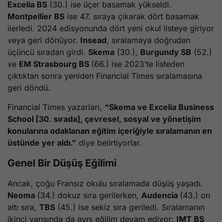
Excelia BS
(30.) ise üçer basamak yükseldi.
Montpellier BS
ise 47. sıraya çıkarak dört basamak
ilerledi. 2024 edisyonunda dört yeni okul listeye giriyor
veya geri dönüyor.
Insead
, sıralamaya doğrudan
üçüncü sıradan girdi.
Skema
(30.),
Burgundy SB
(52.)
ve
EM Strasbourg BS
(66.) ise 2023’te listeden
çıktıktan sonra yeniden Financial Times sıralamasına
geri döndü.
Financial Times yazarları,
“Skema ve Excelia Business
School [30. sırada], çevresel, sosyal ve yönetişim
konularına odaklanan eğitim içeriğiyle sıralamanın en
üstünde yer aldı.”
diye belirtiyorlar.
Genel Bir Düşüş Eğilimi
Ancak, çoğu Fransız okulu sıralamada düşüş yaşadı.
Neoma
(34.) dokuz sıra gerilerken,
Audencia
(43.) on
altı sıra,
TBS
(45.) ise sekiz sıra geriledi. Sıralamanın
ikinci yarısında da aynı eğilim devam ediyor:
IMT BS