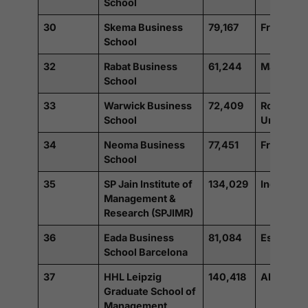
School
30
Skema Business
79,167
France
School
32
Rabat Business
61,244
Maroc
School
33
Warwick Business
72,409
Royaume
School
Uni
34
Neoma Business
77,451
France
School
35
SP Jain Institute of
134,029
Inde
Management &
Research (SPJIMR)
36
Eada Business
81,084
Espagne
School Barcelona
37
HHL Leipzig
140,418
Allemagn
Graduate School of
Management