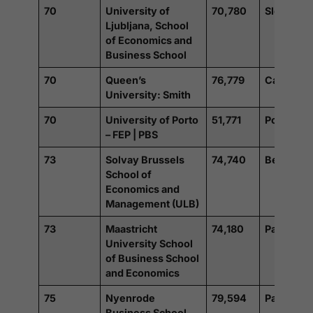
70
University of
70,780
Slovénie
Ljubljana, School
of Economics and
Business School
70
Queen’s
76,779
Canada
University: Smith
70
University of Porto
51,771
Portugal
– FEP | PBS
73
Solvay Brussels
74,740
Belgique
School of
Economics and
Management (ULB)
73
Maastricht
74,180
Pays-Bas
University School
of Business School
and Economics
75
Nyenrode
79,594
Pays-Bas
Business School