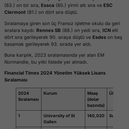
(63.) on bir sıra,
Essca
(80.) yirmi altı sıra ve
ESC
Clermont
(81.) on dört sıra düştü.
Sıralamaya giren son üç Fransız işletme okulu da geri
sıralara kaydı:
Rennes SB
(88.) on yedi sıra,
ICN
elli
dört sıra gerileyerek 90. sıraya düştü ve
Esdes
on beş
basamak gerileyerek 93. sırada yer aldı.
Buna karşılık, 2023 sıralamasında yer alan EM
Normandie, bu yılki listede yer almadı.
Financial Times 2024 Yönetim Yüksek Lisans
Sıralaması
2024
Kurum
Maaş
Ülke
Sıralaması
(dolar
bazında)
1
University of St
140,020
Suisse
Gallen