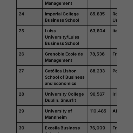
Management
24
Imperial College
85,835
Royaume
Business School
Uni
25
Luiss
63,804
Italie
University/Luiss
Business School
26
Grenoble Ecole de
78,536
France
Management
27
Católica Lisbon
88,233
Portugal
School of Business
and Economics
28
University College
96,567
Irlande
Dublin: Smurfit
29
University of
110,485
Allemagn
Mannheim
30
Excelia Business
76,009
France