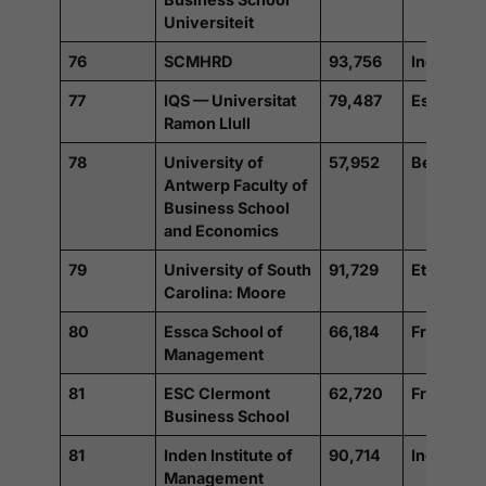
Universiteit
76
SCMHRD
93,756
Inde
77
IQS — Universitat
79,487
Espagne
Ramon Llull
78
University of
57,952
Belgique
Antwerp Faculty of
Business School
and Economics
79
University of South
91,729
Etats-Uni
Carolina: Moore
80
Essca School of
66,184
France
Management
81
ESC Clermont
62,720
France
Business School
81
Inden Institute of
90,714
Inde
Management