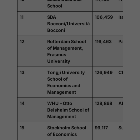
School
11
SDA
106,459
Italie
Bocconi/Università
Bocconi
12
Rotterdam School
116,463
Pays-Bas
of Management,
Erasmus
University
13
Tongji University
126,949
Chine
School of
Economics and
Management
14
WHU – Otto
128,868
Allemagn
Beisheim School of
Management
15
Stockholm School
99,117
Suède
of Economics