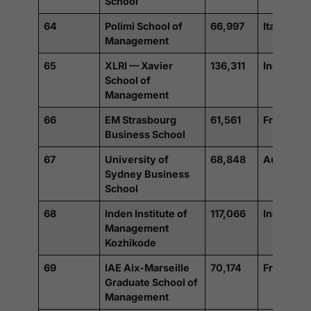
School
64
Polimi School of
66,997
Italie
Management
65
XLRI — Xavier
136,311
Inde
School of
Management
66
EM Strasbourg
61,561
France
Business School
67
University of
68,848
Australie
Sydney Business
School
68
Inden Institute of
117,066
Inde
Management
Kozhikode
69
IAE Aix-Marseille
70,174
France
Graduate School of
Management