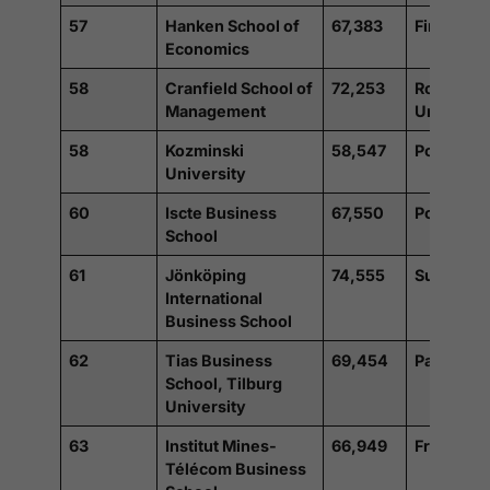
57
Hanken School of
67,383
Finlande
Economics
58
Cranfield School of
72,253
Royaume
Management
Uni
58
Kozminski
58,547
Pologne
University
60
Iscte Business
67,550
Portugal
School
61
Jönköping
74,555
Suède
International
Business School
62
Tias Business
69,454
Pays-Bas
School, Tilburg
University
63
Institut Mines-
66,949
France
Télécom Business