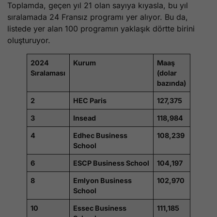
Toplamda, geçen yıl 21 olan sayıya kıyasla, bu yıl
sıralamada 24 Fransız programı yer alıyor. Bu da,
listede yer alan 100 programın yaklaşık dörtte birini
oluşturuyor.
2024
Kurum
Maaş
Sıralaması
(dolar
bazında)
2
HEC Paris
127,375
3
Insead
118,984
4
Edhec Business
108,239
School
6
ESCP Business School
104,197
8
Emlyon Business
102,970
School
10
Essec Business
111,185