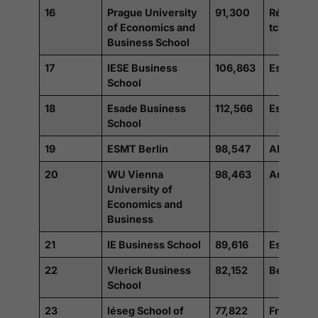
16
Prague University
91,300
Républiq
of Economics and
tchèque
Business School
17
IESE Business
106,863
Espagne
School
18
Esade Business
112,566
Espagne
School
19
ESMT Berlin
98,547
Allemagn
20
WU Vienna
98,463
Autriche
University of
Economics and
Business
21
IE Business School
89,616
Espagne
22
Vlerick Business
82,152
Belgique
School
23
Iéseg School of
77,822
France