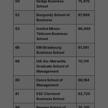
50
Kedge Business
75,975
School
52
Burgundy School of
67,906
Business
63
Institut Mines-
66,949
Télécom Business
School
66
EM Strasbourg
61,561
Business School
69
IAE Aix-Marseille
70,174
Graduate School of
Management
80
Essca School of
66,184
Management
81
ESC Clermont
62,720
Business School
88
Rennes School of
70,315