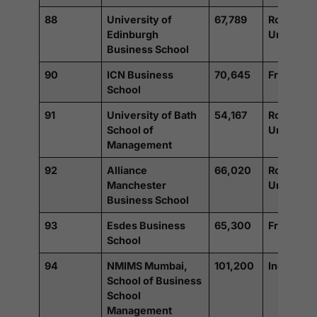
88
University of
67,789
Royaume
Edinburgh
Uni
Business School
90
ICN Business
70,645
France
School
91
University of Bath
54,167
Royaume
School of
Uni
Management
92
Alliance
66,020
Royaume
Manchester
Uni
Business School
93
Esdes Business
65,300
France
School
94
NMIMS Mumbai,
101,200
Inde
School of Business
School
Management