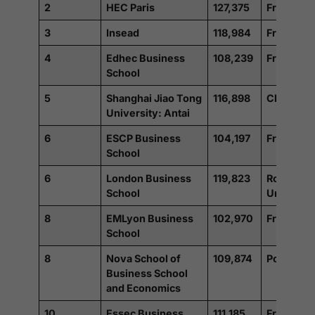
2
HEC Paris
127,375
France
3
Insead
118,984
France
4
Edhec Business
108,239
France
School
5
Shanghai Jiao Tong
116,898
Chine
University: Antai
6
ESCP Business
104,197
France
School
6
London Business
119,823
Royaume
School
Uni
8
EMLyon Business
102,970
France
School
8
Nova School of
109,874
Portugal
Business School
and Economics
10
Essec Business
111,185
France