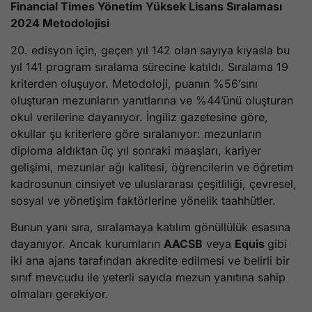
Financial Times Yönetim Yüksek Lisans Sıralaması
2024 Metodolojisi
20. edisyon için, geçen yıl 142 olan sayıya kıyasla bu
yıl 141 program sıralama sürecine katıldı. Sıralama 19
kriterden oluşuyor. Metodoloji, puanın %56’sını
oluşturan mezunların yanıtlarına ve %44’ünü oluşturan
okul verilerine dayanıyor. İngiliz gazetesine göre,
okullar şu kriterlere göre sıralanıyor: mezunların
diploma aldıktan üç yıl sonraki maaşları, kariyer
gelişimi, mezunlar ağı kalitesi, öğrencilerin ve öğretim
kadrosunun cinsiyet ve uluslararası çeşitliliği, çevresel,
sosyal ve yönetişim faktörlerine yönelik taahhütler.
Bunun yanı sıra, sıralamaya katılım gönüllülük esasına
dayanıyor. Ancak kurumların
AACSB
veya
Equis
gibi
iki ana ajans tarafından akredite edilmesi ve belirli bir
sınıf mevcudu ile yeterli sayıda mezun yanıtına sahip
olmaları gerekiyor.