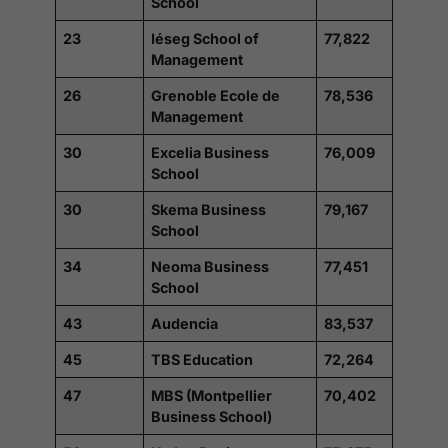
School
23
Iéseg School of
77,822
Management
26
Grenoble Ecole de
78,536
Management
30
Excelia Business
76,009
School
30
Skema Business
79,167
School
34
Neoma Business
77,451
School
43
Audencia
83,537
45
TBS Education
72,264
47
MBS (Montpellier
70,402
Business School)