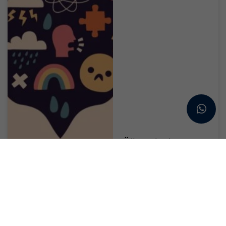
Öğrencilerin ruh
sağlığı için destek
hattı : 3040
Ruh sağlığı, 2026 yılının
ulusal büyük...
Devamını Oku