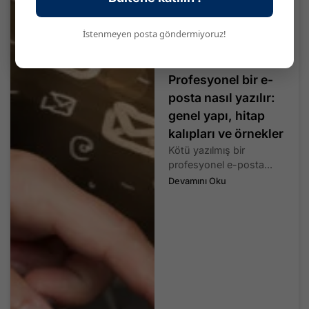
İstenmeyen posta göndermiyoruz!
Profesyonel bir e-
posta nasıl yazılır:
genel yapı, hitap
kalıpları ve örnekler
Kötü yazılmış bir
profesyonel e-posta...
Devamını Oku