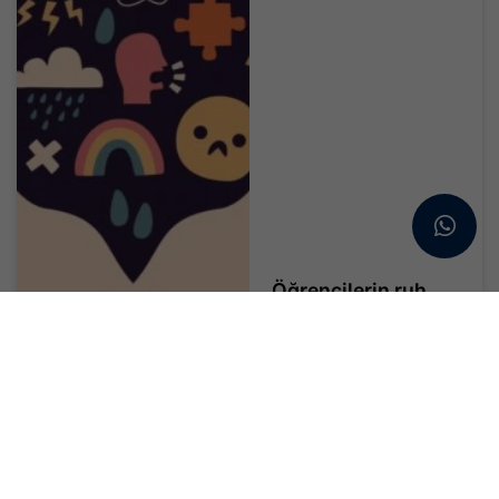
Öğrencilerin ruh
sağlığı için destek
hattı : 3040
Ruh sağlığı, 2026 yılının
ulusal büyük...
Devamını Oku