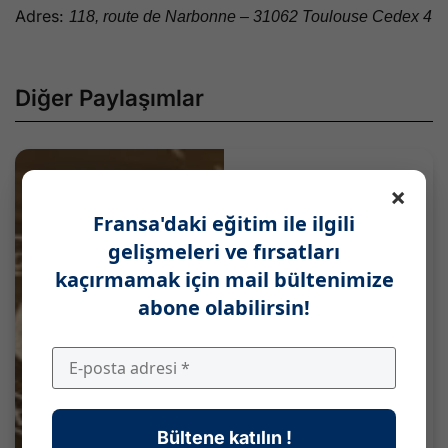
Adres:
118, route de Narbonne – 31062 Toulouse Cedex 4
Diğer Paylaşımlar
×
Fransa'daki eğitim ile ilgili
gelişmeleri ve fırsatları
kaçırmamak için mail bültenimize
abone olabilirsin!
Bültene katılın !