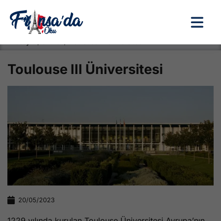
Anasayfa / Okullar /
Toulouse III Üniversitesi
Toulouse III Üniversitesi
20/05/2023
1229 yılında kurulan Toulouse Üniversitesi Avrupa’nın