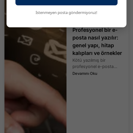
İstenmeyen posta göndermiyoruz!
Profesyonel bir e-
posta nasıl yazılır:
genel yapı, hitap
kalıpları ve örnekler
Kötü yazılmış bir
profesyonel e-posta...
Devamını Oku