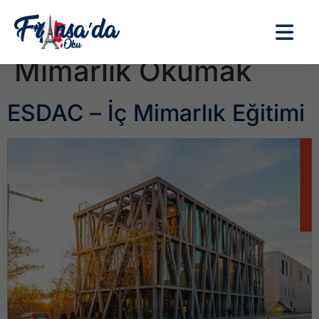
Etiket:
Fransa’da İç
Mimarlık Okumak
ESDAC – İç Mimarlık Eğitimi