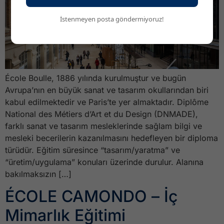
İstenmeyen posta göndermiyoruz!
École Boulle, 1886 yılında kurulmuştur ve bugün
Avrupa’nın en büyük sanat ve tasarım okullarından biri
kabul edilmektedir ve Paris’te yer almaktadır. Diplôme
National des Métiers d’Art et du Design (DNMADE),
farklı sanat ve tasarım mesleklerinde sağlam bilgi ve
mesleki becerilerin kazanılmasını hedefleyen bir diploma
türüdür. Eğitim süresince “tasarım/yaratma” ve
“üretim/uygulama” konuları üzerinde durulur. Alanına
bakılmaksızın […]
ÉCOLE CAMONDO – İç
Mimarlık Eğitimi