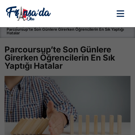
Anasayfa / Okullar /
Parcoursup’te Son Günlere Girerken Öğrencilerin En Sık Yaptığı
Hatalar
Parcoursup’te Son Günlere
Girerken Öğrencilerin En Sık
Yaptığı Hatalar