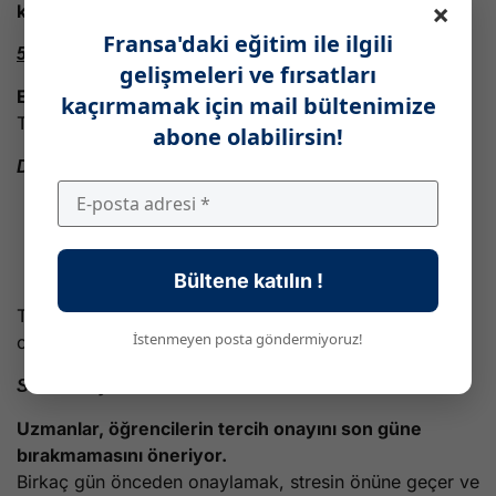
×
kişisel bir metin daha güçlüdür.
Fransa'daki eğitim ile ilgili
5. Tercihleri Onaylamayı Unutmak
gelişmeleri ve fırsatları
En kritik hata:
kaçırmamak için mail bültenimize
Tercih yapmak yeterli değil,
onaylamak şart
.
abone olabilirsin!
Dikkat edilmesi gerekenler
Son tarih:
1 Nisan 23:59
Onaylanmayan tercihler değerlendirmeye alınmaz
Her tercih ayrı ayrı onaylanmalı
Bültene katılın !
Son dakikaya bırakmayın
Teknik sorunlar veya beklenmeyen durumlar risk
İstenmeyen posta göndermiyoruz!
oluşturabilir.
Son Tavsiye
Uzmanlar, öğrencilerin tercih onayını son güne
bırakmamasını öneriyor.
Birkaç gün önceden onaylamak, stresin önüne geçer ve