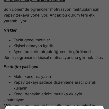
Son dönemde öğrenciler motivasyon mektupları için
yapay zekaya yöneliyor. Ancak bu durum ters etki
yaratabiliyor.
Riskler
Fazla genel metinler
Kişisel olmayan içerik
Aynı ifadelerin birçok öğrencide görülmesi
Jüriler, öğrencinin kişisel motivasyonunu görmek ister.
En doğru yaklaşım
Metni kendiniz yazın
Yapay zekayı sadece düzenleme aracı olarak
kullanın
Kendi deneyimlerinizi mutlaka ekleyin
Unutmayın:
Mükemmel ama yapay bir metin yerine,
samimi ve