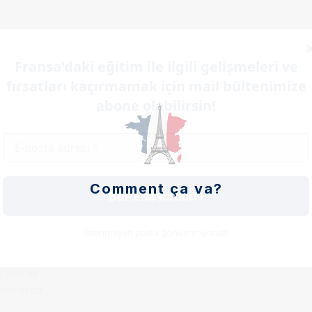
Fransa'daki eğitim ile ilgili gelişmeleri ve
fırsatları kaçırmamak için mail bültenimize
abone olabilirsin!
m ederler.
Comment ça va?
Bültene katılın !
timi ve idaresi,
s, bankacılık-
leri yöntemleri
İstenmeyen posta göndermiyoruz!
t olarak
yonlarda