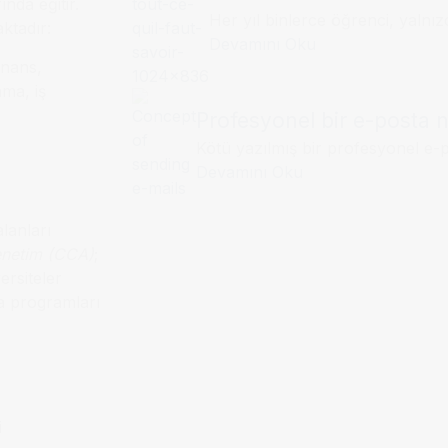
ında eğitir.
Her yıl binlerce öğrenci, yalnızc
aktadır:
Devamını Oku
inans,
ma, iş
Profesyonel bir e-posta na
Kötü yazılmış bir profesyonel e-p
Devamını Oku
lanları
enetim (CCA)
;
ersiteler
ma programları
i