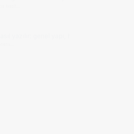
a basit...
sıl yazılır: genel yapı, hitap kalıpları ve örne
osta...