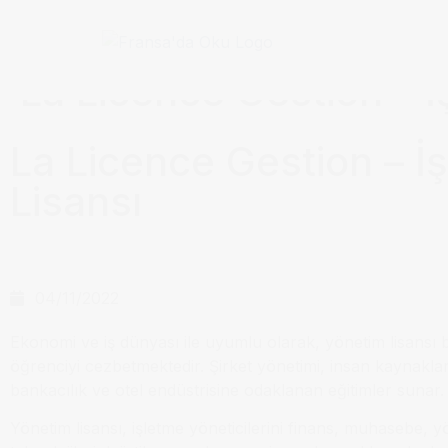
Anasayfa / Okullar /
La Licence Gestion – İ
La Licence Gestion – İ
Lisansı
04/11/2022
Ekonomi ve iş dünyası ile uyumlu olarak, yönetim lisansı 
öğrenciyi cezbetmektedir. Şirket yönetimi, insan kaynakla
bankacılık ve otel endüstrisine odaklanan eğitimler sunar.
Yönetim lisansı, işletme yöneticilerini finans, muhasebe, yö