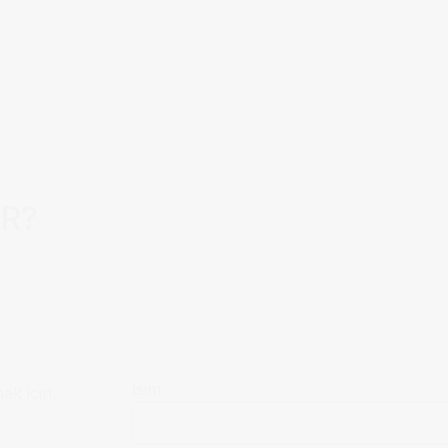
AR?
İsim
mak için,