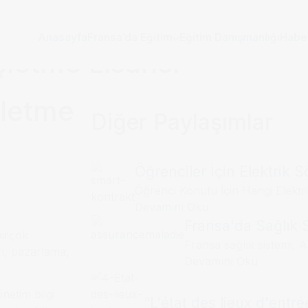
Anasayfa
Fransa’da Eğitim
Eğitim Danışmanlığı
Habe
şletme Lisansı
şletme
Diğer Paylaşımlar
Öğrenciler İçin Elektrik 
Öğrenci Konutu İçin Hangi Elektri
Devamını Oku
Fransa'da Sağlık S
birçok
Fransa sağlık sistemi, 
rı, pazarlama,
Devamını Oku
netim bilgi
“L'état des lieux d'entr