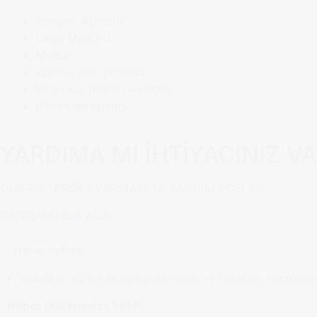
Yönetici Asistanı
Ürün Müdürü
Müdür
İdari ve mali yönetici
İnsan Kaynakları Asistanı
Banka danışmanı
YARDIMA MI İHTİYACINIZ V
DOĞRU TERCİHİ YAPMANIZA YARDIM EDELİM!
DANIŞMANLIK ALIN!
Haber Bülteni
Fransa’daki eğitim ile ilgili gelişmeleri ve fırsatları kaçırma
Haber bültenimize katıl!