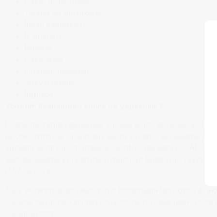
Pazar araştırması
Ticaret ve müzakere
İnsan kaynakları
İş hukuku
İstatistik
Pazarlama
Finansal piyasalar
Sosyal Bilimler
İngilizce
Yönetim lisansından sonra ne yapılabilir ?
Lisans mezunları genellikle yüksek lisans derecesine deva
Birçok uzmanlık arasından seçim yapabilirler: işletme yöne
yönetim kontrolü, muhasebe-kontrol-denetim (CCA), finan
sigorta, işletme yönetimine uygulanan Bilgisayar Teknoloji
(MIAGE), vb.
Eğer yönetim lisansı eğitiminizi tamamladıktan sonra direk
çalışma hayatına katılmayı düşünürseniz, aşağıdaki pozis
çalışabilirsiniz: