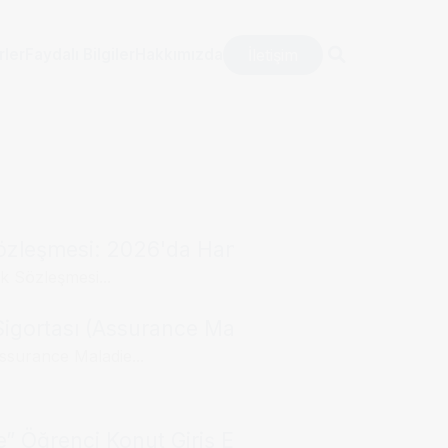
İletişim
rler
Faydalı Bilgiler
Hakkımızda
Sözleşmesi: 2026'da Hangisi Tercih Edilmeli?
k Sözleşmesi...
igortası (Assurance Maladie) Nasıl Çalışır?
Assurance Maladie...
ée” Öğrenci Konut Giriş Envanteri : 2026 İçin E