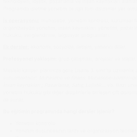
teknolojileri, lojistik, pazarlama ve insan kaynakları alanlar
Programda işletme yönetimi ile ilgili tüm disiplinler yer alm
İş operasyonu:
muhasebe, yönetim kontrolü, kurumsal f
organizasyon yönetimi, insan kaynakları yönetimi, pazarla
hukuku, vergilendirme, bilgisayar programları.
Ek dersler:
ekonomi, sosyoloji, iletişim, yabancı diller.
Profesyonel yaklaşım:
grup çalışması, projeler ve stajlar.
Mesleki kariyer planınıza göre Lisans 3. sınıf’ta uzmanlık a
sunulmaktadır:
Muhasebe ve finans
;
Muhasebe-kontrol-d
İnsan kaynakları
;
Pazarlama
,
Satış
;
Lojistik
… vb. Bazı üniv
yönetimi hukuku gibi diğer disiplinlerle birleşen çift diplo
da sunar.
Bu eğitimin programında hangi dersler işlenir?
Yönetim kontrolü
Yönetim düşüncesinin tarihi ve organizasyon teoriler