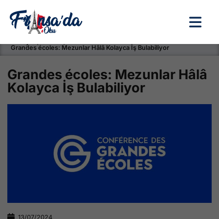
Anasayfa / Okullar /
Grandes écoles: Mezunlar Hâlâ Kolayca İş Bulabiliyor
Grandes écoles: Mezunlar Hâlâ
Kolayca İş Bulabiliyor
13/07/2024