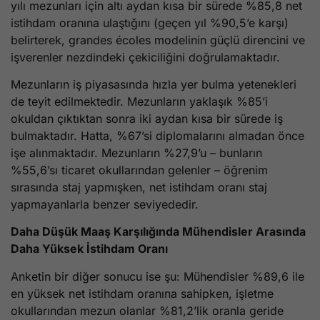
yılı mezunları için altı aydan kısa bir sürede %85,8 net
istihdam oranına ulaştığını (geçen yıl %90,5’e karşı)
belirterek, grandes écoles modelinin güçlü direncini ve
işverenler nezdindeki çekiciliğini doğrulamaktadır.
Mezunların iş piyasasında hızla yer bulma yetenekleri
de teyit edilmektedir. Mezunların yaklaşık %85’i
okuldan çıktıktan sonra iki aydan kısa bir sürede iş
bulmaktadır. Hatta, %67’si diplomalarını almadan önce
işe alınmaktadır. Mezunların %27,9’u – bunların
%55,6’sı ticaret okullarından gelenler – öğrenim
sırasında staj yapmışken, net istihdam oranı staj
yapmayanlarla benzer seviyededir.
Daha Düşük Maaş Karşılığında Mühendisler Arasında
Daha Yüksek İstihdam Oranı
Anketin bir diğer sonucu ise şu: Mühendisler %89,6 ile
en yüksek net istihdam oranına sahipken, işletme
okullarından mezun olanlar %81,2’lik oranla geride