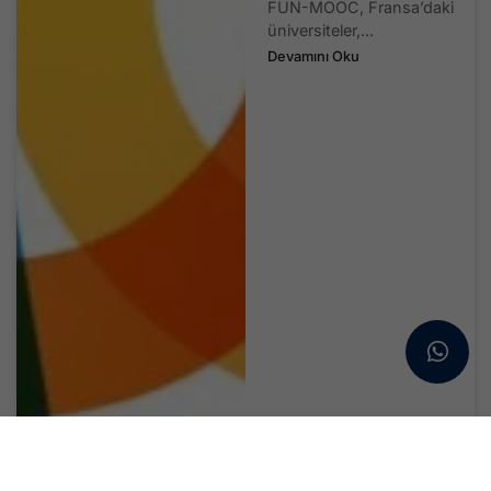
FUN-MOOC, Fransa’daki
üniversiteler,...
Devamını Oku