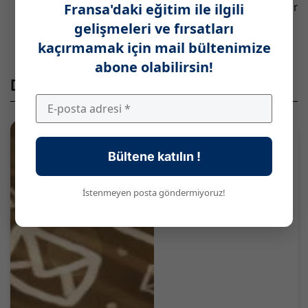
Fransa'daki eğitim ile ilgili
rahatsızlık belirtileriniz varsa 3114 hattını arayabilir
veya
www.3114.fr
adresini ziyaret edebilirsiniz.
gelişmeleri ve fırsatları
Hat 7 gün 24 saat ücretsiz hizmet verir.
kaçırmamak için mail bültenimize
abone olabilirsin!
Diğer Paylaşımlar
Bültene katılın !
İstenmeyen posta göndermiyoruz!