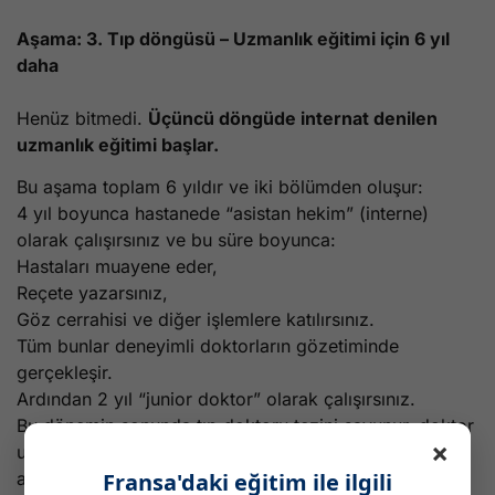
Aşama: 3. Tıp döngüsü – Uzmanlık eğitimi için 6 yıl
daha
Henüz bitmedi.
Üçüncü döngüde internat denilen
uzmanlık eğitimi başlar.
Bu aşama toplam 6 yıldır ve iki bölümden oluşur:
4 yıl boyunca hastanede “asistan hekim” (interne)
olarak çalışırsınız ve bu süre boyunca:
Hastaları muayene eder,
Reçete yazarsınız,
Göz cerrahisi ve diğer işlemlere katılırsınız.
Tüm bunlar deneyimli doktorların gözetiminde
gerçekleşir.
Ardından 2 yıl “junior doktor” olarak çalışırsınız.
Bu dönemin sonunda tıp doktoru tezini savunur, doktor
×
unvanı ve oftalmoloji uzmanlık diploması (DES)
alırsınız.
Fransa'daki eğitim ile ilgili