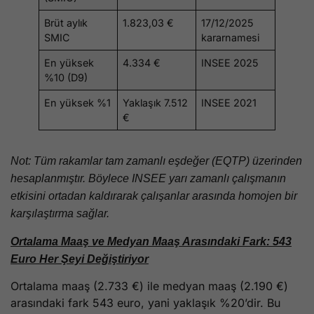
Brüt aylık
1.823,03 €
17/12/2025
SMIC
kararnamesi
En yüksek
4.334 €
INSEE 2025
%10 (D9)
En yüksek %1
Yaklaşık 7.512
INSEE 2021
€
Not: Tüm rakamlar tam zamanlı eşdeğer (EQTP) üzerinden
hesaplanmıştır. Böylece INSEE yarı zamanlı çalışmanın
etkisini ortadan kaldırarak çalışanlar arasında homojen bir
karşılaştırma sağlar.
Ortalama Maaş ve Medyan Maaş Arasındaki Fark: 543
Euro Her Şeyi Değiştiriyor
Ortalama maaş (2.733 €) ile medyan maaş (2.190 €)
arasındaki fark 543 euro, yani yaklaşık %20’dir. Bu