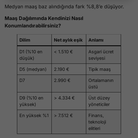
Medyan maaş baz alındığında fark %8,8’e düşüyor.
Maaş Dağılımında Kendinizi Nasıl
Konumlandırabilirsiniz?
Dilim
Net aylık eşik
Anlamı
D1 (%10 en
< 1.510 €
Asgari ücret
düşük)
seviyesi
D5 (medyan)
2.190 €
Tipik maaş
D7
2.990 €
Ortalamanın
üstü
D9 (%10 en
> 4.334 €
Üst düzey
yüksek)
yöneticiler
En yüksek %1
> 7.512 €
Finans,
teknoloji
elitleri