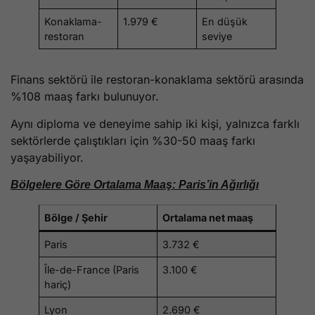
Konaklama-
1.979 €
En düşük
restoran
seviye
Finans sektörü ile restoran-konaklama sektörü arasında
%108 maaş farkı bulunuyor.
Aynı diploma ve deneyime sahip iki kişi, yalnızca farklı
sektörlerde çalıştıkları için %30-50 maaş farkı
yaşayabiliyor.
Bölgelere Göre Ortalama Maaş: Paris’in Ağırlığı
Bölge / Şehir
Ortalama net maaş
Paris
3.732 €
Île-de-France (Paris
3.100 €
hariç)
Lyon
2.690 €