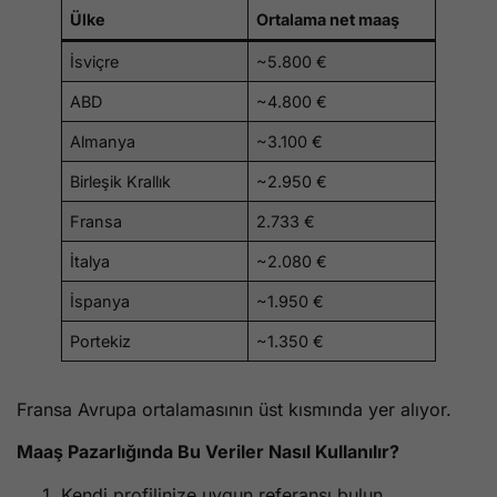
Ülke
Ortalama net maaş
İsviçre
~5.800 €
ABD
~4.800 €
Almanya
~3.100 €
Birleşik Krallık
~2.950 €
Fransa
2.733 €
İtalya
~2.080 €
İspanya
~1.950 €
Portekiz
~1.350 €
Fransa Avrupa ortalamasının üst kısmında yer alıyor.
Maaş Pazarlığında Bu Veriler Nasıl Kullanılır?
Kendi profilinize uygun referansı bulun