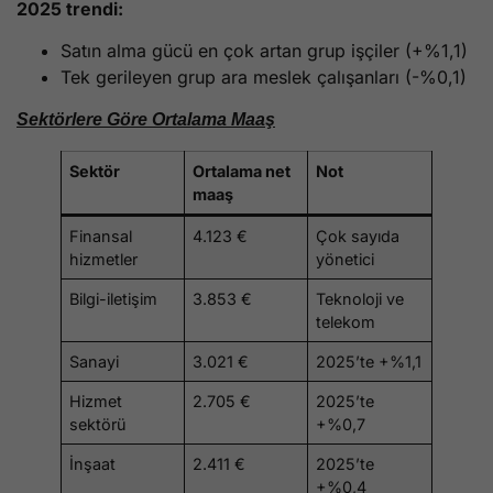
2025 trendi:
Satın alma gücü en çok artan grup işçiler (+%1,1)
Tek gerileyen grup ara meslek çalışanları (-%0,1)
Sektörlere Göre Ortalama Maaş
Sektör
Ortalama net
Not
maaş
Finansal
4.123 €
Çok sayıda
hizmetler
yönetici
Bilgi-iletişim
3.853 €
Teknoloji ve
telekom
Sanayi
3.021 €
2025’te +%1,1
Hizmet
2.705 €
2025’te
sektörü
+%0,7
İnşaat
2.411 €
2025’te
+%0,4