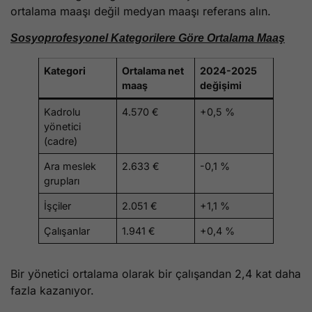
ortalama maaşı değil medyan maaşı referans alın.
Sosyoprofesyonel Kategorilere Göre Ortalama Maaş
Kategori
Ortalama net
2024-2025
maaş
değişimi
Kadrolu
4.570 €
+0,5 %
yönetici
(cadre)
Ara meslek
2.633 €
-0,1 %
grupları
İşçiler
2.051 €
+1,1 %
Çalışanlar
1.941 €
+0,4 %
Bir yönetici ortalama olarak bir çalışandan 2,4 kat daha
fazla kazanıyor.