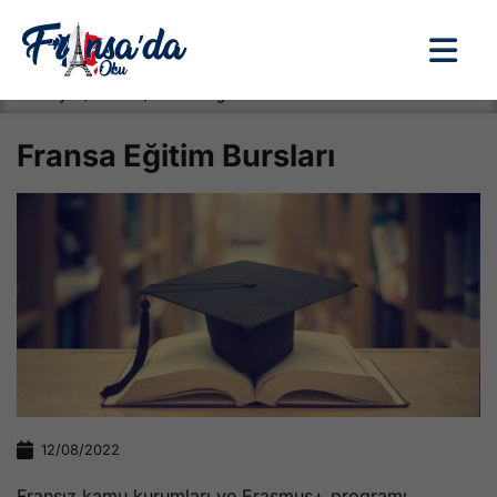
Anasayfa / Okullar /
Fransa Eğitim Bursları
Fransa Eğitim Bursları
12/08/2022
Fransız kamu kurumları ve Erasmus+ programı,