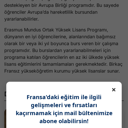
destekleyen bir Avrupa Birliği programıdır. Bu sayede
öğrenciler Avrupa’da hareketlilik bursundan
yararlanabilirler.
Erasmus Mundus Ortak Yüksek Lisans Programı,
dünyanın en iyi öğrencilerine, alanlarından bağımsız
olarak bir veya iki yıl boyunca burs veren bir çalışma
programıdır. Bu burslardan yararlanabilmeleri için
programa katılan öğrencilerin en az iki ülkede yüksek
lisans eğitimlerini tamamlamaları gerekmektedir. Birkaç
Fransız yükseköğretim kurumu yüksek lisanslar sunar.
×
Diğer Paylaşımlar
Fransa'daki eğitim ile ilgili
gelişmeleri ve fırsatları
kaçırmamak için mail bültenimize
abone olabilirsin!