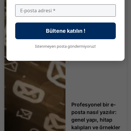
Bültene katılın !
İstenmeyen posta göndermiyoruz!
Profesyonel bir e-
posta nasıl yazılır:
genel yapı, hitap
kalıpları ve örnekler