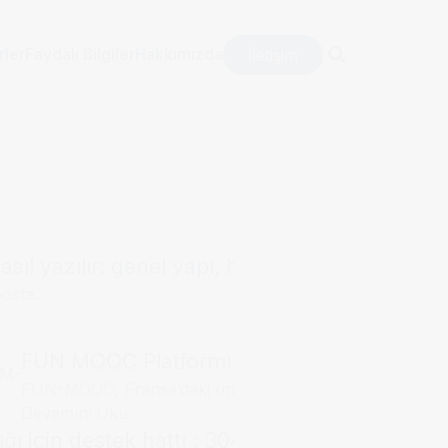
İletişim
rler
Faydalı Bilgiler
Hakkımızda
sıl yazılır: genel yapı, hitap kalıpları ve örne
osta...
FUN MOOC Platformu, Campus France Dosya
FUN-MOOC, Fransa’daki üniversiteler,...
Devamını Oku
ğı için destek hattı : 3040