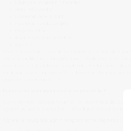
Bilişim teknolojilerinin temelleri
Genel Muhasebe
Ekonomik olaylar tarihi
Ekonomi hukukuna giriş
Proje yönetimi
İnsan kaynakları yönetimi
İngilizce
Dersler öğrencilerin seçtikleri alanlara göre değişiklik göst
seçimi genellikle üçüncü yılda yapılır. Eğitimleri süresince 
şirkette birkaç haftalık staj yapabilirler. Hatta işveren ile 
sözleşme yapıp, öğrenciler bir alternance (hem çalışıp 
programına başvurabilirler.
Ecogestion lisansından sonra ne yapılabilir ?
Lisans derecesi tek başına genellikle yeterli değildir: bu n
eğitiminize bac + 5 veya bac + 6’ya kadar devam etmeniz ö
Öğrenciler aşağıdaki eğitim programlarına başvurabilirler: