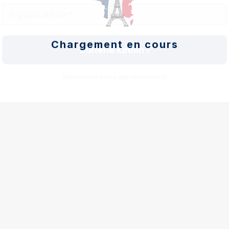
lanında
an kaynakları
Chargement en cours
Bültene katılın !
İstenmeyen posta göndermiyoruz!