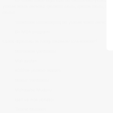
· Bir üniversitede veya özel bir okulda eko-yönetim a
yüksek lisans derecesi (yönetim okulu, işletme okulu, ins
okulu)
· Yönetimde uzmanlaşmış bir yüksek lisans derecesi
· Bir MBA programı
Lisans diploması ile hangi meslekler icra edilebilir?
· Muhasebe yardımcısı
· Mali asistan
· KOBİ’de yönetici asistanı
· Müdür Yardımcısı
· Muhasebe Müdürü
· İdari ve mali yönetici
· Ticaret Müşaviri