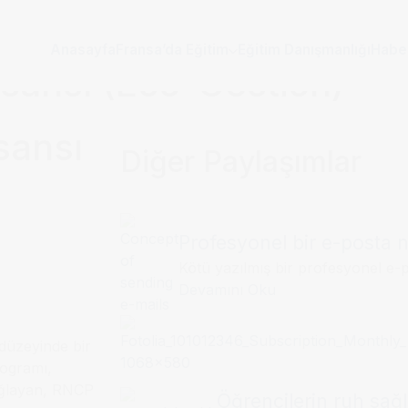
Anasayfa
Fransa’da Eğitim
Eğitim Danışmanlığı
Habe
sansı (Eco-Gestion)
sansı
Diğer Paylaşımlar
Profesyonel bir e-posta na
Kötü yazılmış bir profesyonel e-p
Devamını Oku
düzeyinde bir
rogramı,
ağlayan, RNCP
Öğrencilerin ruh sağlı