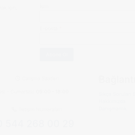
İsim
mak için,
E-posta
*
Abone Ol
Bağlantı
Çalışma Saatleri
esi – Cumartesi:
09:00 – 18:00
Sıkça Sorulan 
Hakkımızda
Danışmanlık
İletişim Numaraları
 544 268 00 29