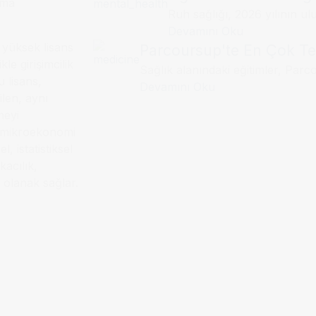
oma
Ruh sağlığı, 2026 yılının ul
Devamını Oku
 yüksek lisans
Parcoursup'te En Çok Ter
le girişimcilik
Sağlık alanındaki eğitimler, Parco
 lisans,
Devamını Oku
ilen, aynı
meyi
e mikroekonomi
, istatistiksel
kacılık,
 olanak sağlar.