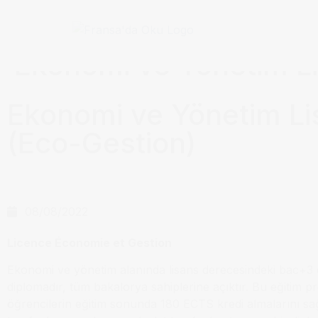
Anasayfa / Okullar /
Ekonomi ve Yönetim Li
Ekonomi ve Yönetim Li
(Eco-Gestion)
08/08/2022
Licence Économie et Gestion
Ekonomi ve yönetim alanında lisans derecesindeki bac+3 
diplomadır, tüm bakalorya sahiplerine açıktır. Bu eğitim p
öğrencilerin eğitim sonunda 180 ECTS kredi almalarını s