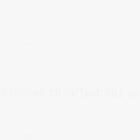
· Ev ekonomisi danışmanı
· arka ofis çalışanı
· İdari müdür
· bordro muhasebecisi
· Yönetici
· Yönetici Sekreteri
YARDIMA MI İHTİYACINIZ V
DOĞRU TERCİHİ YAPMANIZA YARDIM EDELİM!
DANIŞMANLIK ALIN!
Haber Bülteni