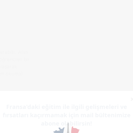
erebilir. Alan
öğrenciler bir
anlaşarak
hem okuma)
edenle
Fransa'daki eğitim ile ilgili gelişmeleri ve
nerilir.
fırsatları kaçırmamak için mail bültenimize
abone olabilirsin!