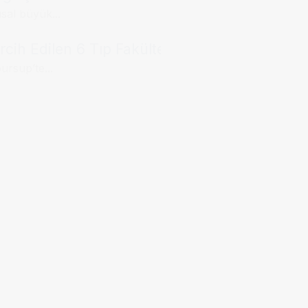
usal büyük...
cih Edilen 6 Tıp Fakültesi
ursup’te...