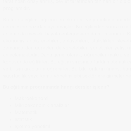
tarafından onaylanmış, devlet tarafından tanınan bir dipl
programıdır.
Bu teorik eğitim, öğrencileri ekonomi ve yönetim alanında
derecesine hazırlamayı amaçlar. Bu eğitimden sonra özellik
anlamında mesleki hayata entegrasyon da mümkündür. Bu
ekonomiyi analiz edebilen, anlayabilen, istatistikleri işleyeb
zamanda idari görevleri de yönetebilen yöneticiler yetiştir
amaçlamaktadır. Daha genel olarak, öğrenciler makro v
konusunda eğitilirler. Bu eğitim sırasında farklı matematiksel
ve bilişim araçlarını öğrenirler. Bu bilgi onların finans, ban
sigortacılık veya kamu yönetimi gibi sektörlere girmelerine
Bu eğitimin programında hangi dersler işlenir?
Makroekonomi
Mikroekonomik analizler
Matematik
İstatistik
İşletme yönetimi