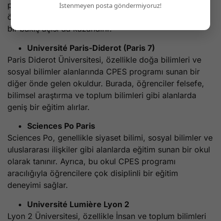
prestijli kuruluştur. Burada sunulan CPES programları,
İstenmeyen posta göndermiyoruz!
öğrencilere akademik bir derinlik kazandırırken, geniş
bir bakış açısı da kazandırır.
Université Paris-Diderot (Paris 7)
Paris Diderot Üniversitesi, özellikle doğa bilimleri ve
sosyal bilimler alanlarında CPES programı sunan bir
diğer önde gelen okuldur. Burada, öğrenciler felsefe,
bilimsel araştırma ve toplum bilimleri gibi alanlarda
geniş bir eğitim alırlar.
Sciences Po Paris
Sciences Po, genellikle siyaset bilimi, sosyal bilimler ve
uluslararası ilişkiler gibi alanlarda eğitim sunan bir okul
olarak tanınır. Ayrıca, bu okul CPES programı
aracılığıyla öğrencilere çok disiplinli bir eğitim
deneyimi sağlar.
Université Lumière Lyon 2
Lyon 2 Üniversitesi, özellikle İnsan ve toplum bilimleri