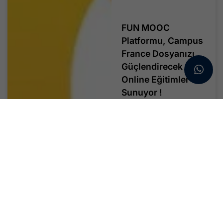
FUN MOOC
Platformu, Campus
France Dosyanızı
Güçlendirecek
Online Eğitimler
Sunuyor !
FUN-MOOC, Fransa’daki
üniversiteler,...
Devamını Oku