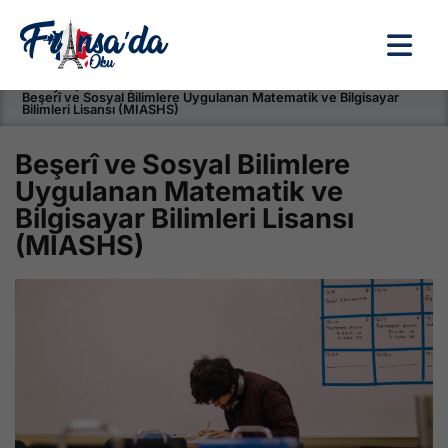
Anasayfa / Okullar /
Beşerî ve Sosyal Bilimlere Uygulanan Matematik ve Bilgisayar
Bilimleri Lisansı (MIASHS)
Beşerî ve Sosyal Bilimlere
Uygulanan Matematik ve
Bilgisayar Bilimleri Lisansı
(MIASHS)