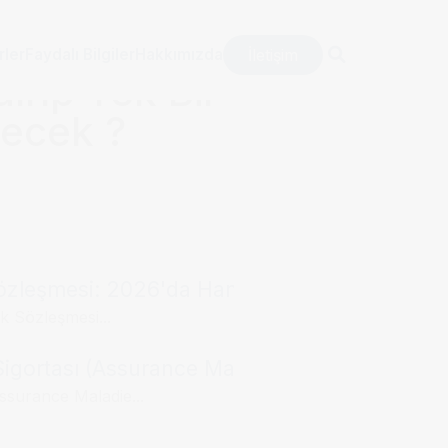
İletişim
rler
Faydalı Bilgiler
Hakkımızda
ırıp Tek Bir
necek ?
Sözleşmesi: 2026'da Hangisi Tercih Edilmeli?
k Sözleşmesi...
igortası (Assurance Maladie) Nasıl Çalışır?
Assurance Maladie...