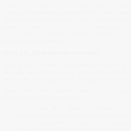
sisteminin yerine getirilen reformun başarısızlığına bir eleşt
2010’dan 2020’ye kadar uygulanan PACES’in kaldırılması
öğrencilerin başarısını artırmak, refahını desteklemek ve ç
akademik profilleri teşvik etmekti. Ancak yerine geçen P
sistemi, özellikle “anlaşılmaz” yapısıyla hem öğrenciler h
dekanları tarafından eleştirildi.
PASS ve LAS Sisteminin Sorunları
PASS ve LAS çift sistemi, üniversitelerdeki heterojen uyg
nedeniyle hedeflerine ulaşamadı. Sayıştay’ın 3. Dairesi B
Meddah, bu başarısızlığı “öngörü eksikliği” olarak tanımlıy
Sayıştay, PASS ve LAS sisteminin işleyişini 2025 yılı itibarı
önlemleriyle düzenlemeyi öneriyor:
LAS’ta sağlıkla ilgili yan dalların (mineur) ders hacm
sağlık dışı yan dalları ulusal düzeyde standartlaştırm
Kabul oranı düşük olan LAS programlarını kapatıp, 
yeniden yönlendirilmesi için daha iyi imkanlar suna