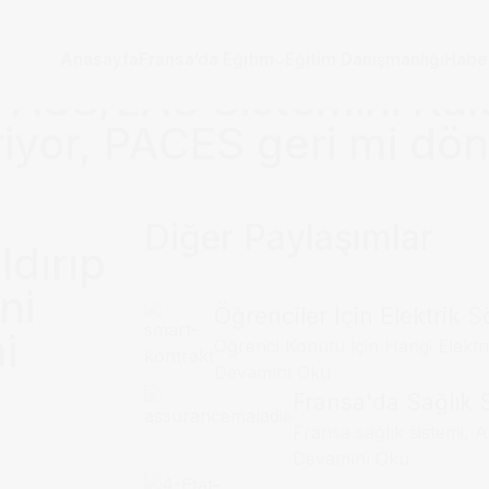
Anasayfa
Fransa’da Eğitim
Eğitim Danışmanlığı
Habe
 PASS/LAS Sistemini Kald
iyor, PACES geri mi dö
Diğer Paylaşımlar
dırıp
ni
Öğrenciler İçin Elektrik 
i
Öğrenci Konutu İçin Hangi Elektri
Devamını Oku
Fransa'da Sağlık S
Fransa sağlık sistemi, 
Devamını Oku