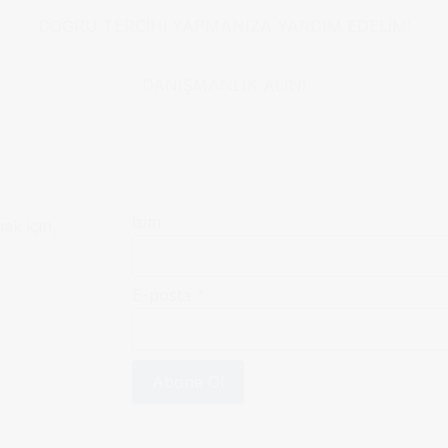
DOĞRU TERCİHİ YAPMANIZA YARDIM EDELİM!
DANIŞMANLIK ALIN!
İsim
mak için,
E-posta
*
Abone Ol