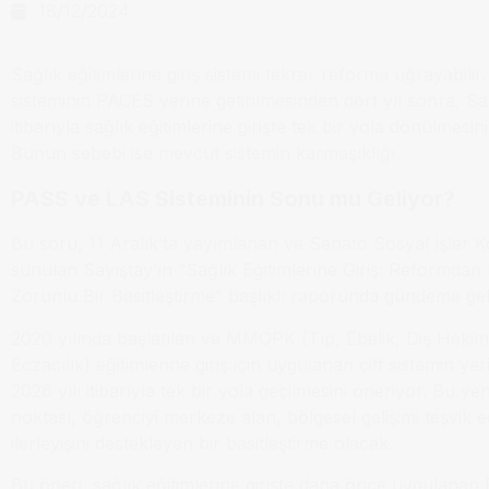
18/12/2024
Sağlık eğitimlerine giriş sistemi tekrar reforma uğrayabil
sisteminin PACES yerine getirilmesinden dört yıl sonra, S
itibarıyla sağlık eğitimlerine girişte tek bir yola dönülmesin
Bunun sebebi ise mevcut sistemin karmaşıklığı.
PASS ve LAS Sisteminin Sonu mu Geliyor?
Bu soru, 11 Aralık’ta yayımlanan ve Senato Sosyal İşler
sunulan Sayıştay’ın “Sağlık Eğitimlerine Giriş: Reformdan
Zorunlu Bir Basitleştirme” başlıklı raporunda gündeme gel
2020 yılında başlatılan ve MMOPK (Tıp, Ebelik, Diş Hekiml
Eczacılık) eğitimlerine giriş için uygulanan çift sistemin yer
2026 yılı itibarıyla tek bir yola geçilmesini öneriyor. Bu ye
noktası, öğrenciyi merkeze alan, bölgesel gelişimi teşvik e
ilerleyişini destekleyen bir basitleştirme olacak.
Bu öneri, sağlık eğitimlerine girişte daha önce uygulana