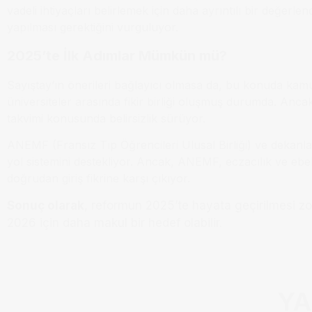
vadeli ihtiyaçları belirlemek için daha ayrıntılı bir değerle
yapılması gerektiğini vurguluyor.
2025’te İlk Adımlar Mümkün mü?
Sayıştay’ın önerileri bağlayıcı olmasa da, bu konuda ka
üniversiteler arasında fikir birliği oluşmuş durumda. Anc
takvimi konusunda belirsizlik sürüyor.
ANEMF (Fransız Tıp Öğrencileri Ulusal Birliği) ve dekanla
yol sistemini destekliyor. Ancak, ANEMF, eczacılık ve ebel
doğrudan giriş fikrine karşı çıkıyor.
Sonuç olarak
, reformun 2025’te hayata geçirilmesi z
2026 için daha makul bir hedef olabilir.
YA