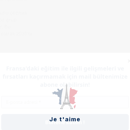
ununu çözmek
bir grup
r. Bu
l olarak 2025’te
itibarıyla yeni
Fransa'daki eğitim ile ilgili gelişmeleri ve
, sağlık
fırsatları kaçırmamak için mail bültenimize
ağlayacak.
abone olabilirsin!
an dalın
lendirilmesine
dersleri ise 10-
Je t'aime
Bültene katılın !
ans seviyesinde