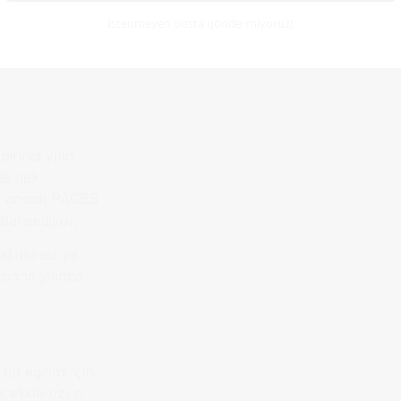
l, öğrencinin
İstenmeyen posta göndermiyoruz!
 diğer sağlık
s
rinci yılın
nlemek
lan ancak PACES
 bahsediyor.
dirilmesi ve
lisans yılında
ıp eğitimi için
ncelikle uzun