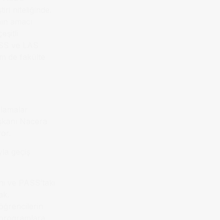
iri niteliğinde.
nın amacı
eşitli
ASS ve LAS
em de fakülte
ulamalar
aşkanı Nacera
or.
yla geçiş
ini ve PASS’taki
ak.
öğrencilerin
n programlara