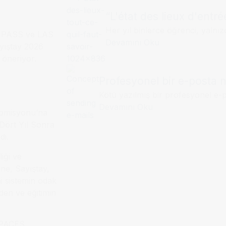
“L'état des lieux d'entr
Her yıl binlerce öğrenci, yalnızc
ir. PASS ve LAS
Devamını Oku
ayıştay 2026
i öneriyor.
Profesyonel bir e-posta na
Kötü yazılmış bir profesyonel e-p
Devamını Oku
 Komisyonu’na
 Dört Yıl Sonra
di.
iği ve
ine, Sayıştay,
ni sistemin odak
den ve eğitimin
n PACES