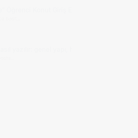
ée” Öğrenci Konut Giriş Envanteri : 2026 İçin E
a basit...
sıl yazılır: genel yapı, hitap kalıpları ve örne
osta...