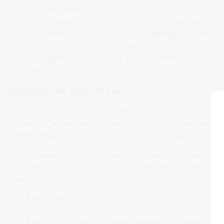
öncelik vermek.
Eczacılık ve ebelik programlarındaki boş kontenjan sor
için, bazı üniversitelerin Parcoursup üzerinden seçilecek 
öğrenci için doğrudan giriş uygulaması yapmasını öneriyo
uygulama, geleneksel birinci yıl sağlık eğitimleriyle parale
başlayabilir.
2026’da Tek Yola Geçiş
Sayıştay, PASS ve LAS sistemlerinin kaldırılmasını ve 2026 
bir “tek yol” sistemine geçilmesini öneriyor. Bu yeni sistem
eğitimlerine giriş için tüm adaylara ortak bir bilgi temeli s
Yeni yol, yine bir sağlık dışı yan dal içerecek. Ancak, bu y
amacı, akademik çeşitlilik yerine, öğrencilerin yeniden yön
odaklanacak. Yeni sistemde:
Sağlıkla ilgili dersler 45-50 ECTS, sağlık dışı yan dal 
15 ECTS olacak.
Sağlık fakülteleri tarafından yönetilen bu sistem, lis