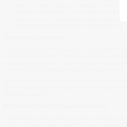
genel ve bilimsel bir giriş yılı olarak görülecek. Bu yı
akademik başarısına ve tercihine bağlı olarak MMOP,
programları veya üniversitenin sunduğu başka lisan
programlarına geçiş yapmasına olanak sağlayacak.
Tekrarlama Olmayacak
PASS ve LAS sisteminde olduğu gibi, bu yeni sistemde de bi
tekrarı yapılmayacak. Bu, “yetenek ve kaynak israfını” ö
amacıyla alınmış bir karar. Sayıştay, yüksek seviyede o
sisteminde iki yıl sonunda diplomasız kalan öğrencilerden
Ayrıca, birinci yılın MMOP için ilk başvuru olarak değerlen
ikinci bir başvuru şansının sağlık dışı yan dala bağlı ikinci 
yapılabilmesi öneriliyor.
İhtiyaçların Daha İyi Değerlendirilmesi
Eski Başbakan Gabriel Attal, Nisan 2024’te 2027’ye kadar t
16.000 kontenjan açılmasını önermişti. Ancak Sayıştay, ö