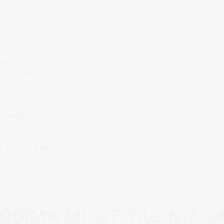
ndirme
muoyu ve
ak, uygulama
r bu yeni tek
ik eğitimlerine
or görünse de,
RDIMA MI İHTİYACINIZ V