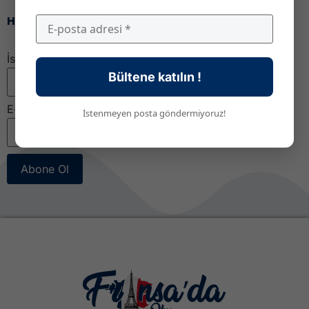
Haber bültenimize katıl!
İsim
Bültene katılın !
E-posta
*
İstenmeyen posta göndermiyoruz!
Abone Ol