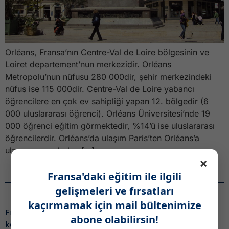
Orléans, Fransa’nın Centre-Val de Loire bölgesinin ve
Loiret departement’nun merkezidir. Orléans
Metropolu’nun nüfusu 280 000dir, şehir merkezindeki
nüfus ise 115 000dir. Centre-Val de Loire yabancı
öğrencilere en çok ev sahipliği yapan 12. bölgedir (6
000 uluslararası öğrenci). Orléans Üniversitesi’nde 19
000 öğrenci eğitim görmektedir, %14’ü ise uluslararası
öğrencilerdir. Orléans’da ulaşım Paris’ten Orléans’a
ulaşmanın en kolay […]
×
Fransa'daki eğitim ile ilgili
Haber Bülteni
gelişmeleri ve fırsatları
kaçırmamak için mail bültenimize
Fransa’daki eğitim ile ilgili gelişmeleri ve fırsatları
abone olabilirsin!
kaçırmamak için,