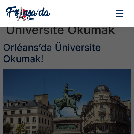
Etiket:
Orleans’da
Üniversite Okumak
Orléans’da Üniversite
Okumak!