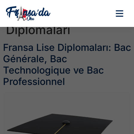
Etiket:
Fransa Lise
Diplomaları
Fransa Lise Diplomaları: Bac
Générale, Bac
Technologique ve Bac
Professionnel