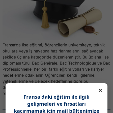
Fransa’da lise eğitimi, öğrencilerin üniversiteye, teknik
okullara veya iş hayatına hazırlanmalarını sağlayacak
şekilde üç ana kategoride düzenlenmiştir. Bu üç ana lise
diploması türü, Bac Générale, Bac Technologique ve Bac
Professionnelle, her biri farklı eğitim yolları ve kariyer
hedeflerine odaklanır. Öğrenciler, kendi ilgilerine,
yeteneklerine ve gelecek hedeflerine göre bu
diplomalardan birini seçerler. Son yıllarda yapılan
×
reformlar, […]
Fransa'daki eğitim ile ilgili
gelişmeleri ve fırsatları
Haber Bülteni
kaçırmamak için mail bültenimize