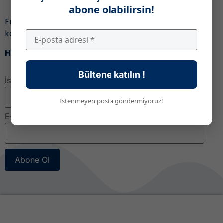
abone olabilirsin!
Fransa’daki eğitim ile ilgili gelişmeleri ve fırsatları
kaçırmamak için,
Haber bültenimize katıl!
Bültene katılın !
İsim
İstenmeyen posta göndermiyoruz!
E-posta
*
Abone Ol