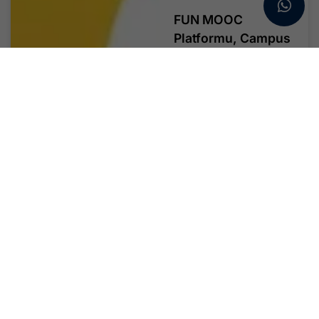
FUN MOOC
Platformu, Campus
France Dosyanızı
Güçlendirecek
Online Eğitimler
Sunuyor !
FUN-MOOC, Fransa’daki
üniversiteler,...
Devamını Oku