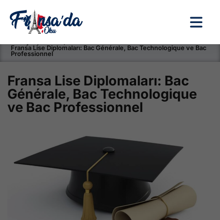
Anasayfa / Okullar /
Fransa Lise Diplomaları: Bac Générale, Bac Technologique ve Bac
Professionnel
Fransa Lise Diplomaları: Bac
Générale, Bac Technologique
ve Bac Professionnel