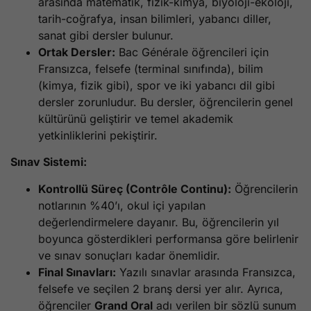
arasında matematik, fizik-kimya, biyoloji-ekoloji,
tarih-coğrafya, insan bilimleri, yabancı diller,
sanat gibi dersler bulunur.
Ortak Dersler:
Bac Générale öğrencileri için
Fransızca, felsefe (terminal sınıfında), bilim
(kimya, fizik gibi), spor ve iki yabancı dil gibi
dersler zorunludur. Bu dersler, öğrencilerin genel
kültürünü geliştirir ve temel akademik
yetkinliklerini pekiştirir.
Sınav Sistemi:
Kontrollü Süreç (Contrôle Continu):
Öğrencilerin
notlarının %40’ı, okul içi yapılan
değerlendirmelere dayanır. Bu, öğrencilerin yıl
boyunca gösterdikleri performansa göre belirlenir
ve sınav sonuçları kadar önemlidir.
Final Sınavları:
Yazılı sınavlar arasında Fransızca,
felsefe ve seçilen 2 branş dersi yer alır. Ayrıca,
öğrenciler
Grand Oral
adı verilen bir sözlü sunum