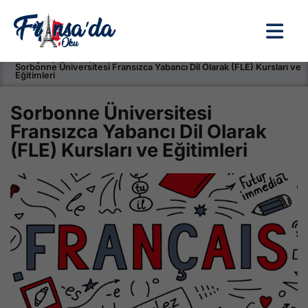
Anasayfa / Okullar /
Sorbonne Üniversitesi Fransızca Yabancı Dil Olarak (FLE) Kursları ve
Eğitimleri
Sorbonne Üniversitesi
Fransızca Yabancı Dil Olarak
(FLE) Kursları ve Eğitimleri