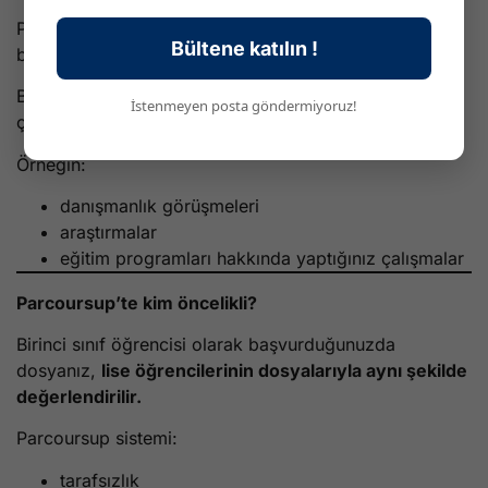
Parcoursup platformunda ayrıca
“kişisel girişimler”
Bültene katılın !
bölümünü doldurmanız gerekir.
Bu bölümde, yeniden yönelim sürecinde yaptığınız
İstenmeyen posta göndermiyoruz!
çalışmalar yer alır.
Örneğin:
danışmanlık görüşmeleri
araştırmalar
eğitim programları hakkında yaptığınız çalışmalar
Parcoursup’te kim öncelikli?
Birinci sınıf öğrencisi olarak başvurduğunuzda
dosyanız,
lise öğrencilerinin dosyalarıyla aynı şekilde
değerlendirilir.
Parcoursup sistemi:
tarafsızlık