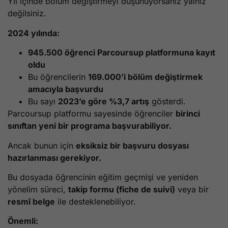
Yıl içinde bölüm değiştirmeyi düşünüyorsanız yalnız
değilsiniz.
2024 yılında:
945.500 öğrenci Parcoursup platformuna kayıt
oldu
Bu öğrencilerin
169.000’i bölüm değiştirmek
amacıyla başvurdu
Bu sayı
2023’e göre %3,7 artış
gösterdi.
Parcoursup platformu sayesinde öğrenciler
birinci
sınıftan yeni bir programa başvurabiliyor.
Ancak bunun için
eksiksiz bir başvuru dosyası
hazırlanması gerekiyor.
Bu dosyada öğrencinin eğitim geçmişi ve yeniden
yönelim süreci,
takip formu (fiche de suivi)
veya bir
resmî belge
ile desteklenebiliyor.
Önemli: