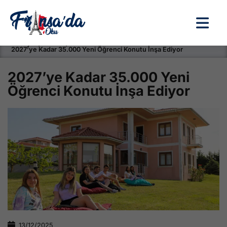
Anasayfa / Okullar /
2027’ye Kadar 35.000 Yeni Öğrenci Konutu İnşa Ediyor
2027’ye Kadar 35.000 Yeni
Öğrenci Konutu İnşa Ediyor
13/12/2025