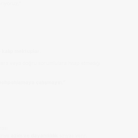
rıyoruz.”
 kalıp mektuplar
.
tera veya doğru sorumlulara hitap etmediği
pohpohlamaya çalışmayın.”
ması
üriye
azim ve dayanıklılık
sinyali verir.