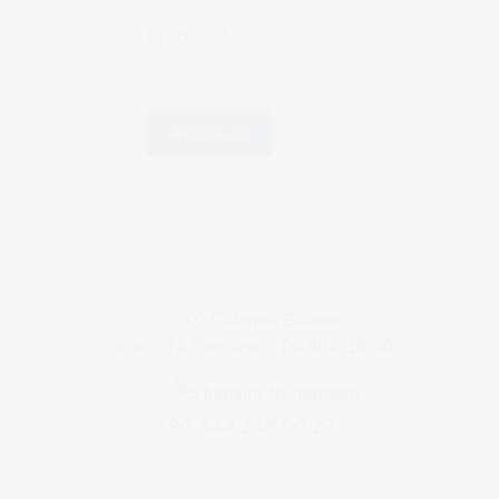
E-posta
*
Abone Ol
Çalışma Saatleri
Pazartesi – Cumartesi:
09:00 – 18:00
İletişim Numaraları
+90 544 268 00 29
026 Fransadaoku.com bir Latravelia markasıdır.