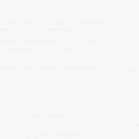
gramı
incelenebilir durumda. Ancak uzmanlara
 doğru programları hedeflemek.
yardımcısı
Virginie Blot
ile Rennes 2 STAPS
esleki projesiyle doğrudan bağlantılı
kararsız kalınıyorsa eleme yapmak gerekir.”
eme yapıldığını açıkça ifade ediyor.
leme yapıyoruz. Belirli bir seviyenin altındaki
Mutlaka en iyi öğrencileri aramıyoruz;