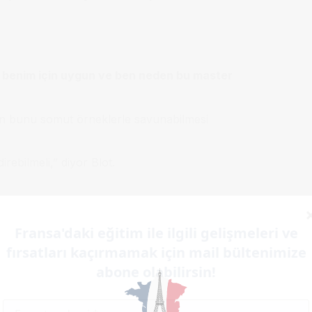
benim için uygun ve ben neden bu master
ın bunu somut örneklerle savunabilmesi
rebilmeli,” diyor Blot.
run olduğuna dikkat çekiyor.
Fransa'daki eğitim ile ilgili gelişmeleri ve
enmemeli.”
fırsatları kaçırmamak için mail bültenimize
abone olabilirsin!