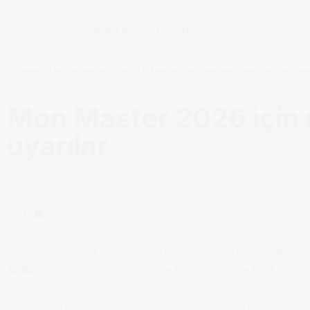
Anasayfa / Okullar /
Mon Master 2026 için uzmanlardan 
Mon Master 2026 için 
uyarılar
21/02/2026
Fransa’da yüksek lisans başvurularının merkezi platformu
Şubat
’ta açılan başvuru süreciyle birlikte binlerce L3 (Lisans 
koyuldu. Peki adaylar hangi hatalardan kaçınmalı, nasıl öne 
vermeli? İki program sorumlusu, başarı şansını artıracak kritik n