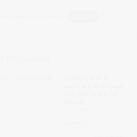
İletişim
rler
Faydalı Bilgiler
Hakkımızda
er Paylaşımlar
Profesyonel bir e-
posta nasıl yazılır: genel
yapı, hitap kalıpları ve
örnekler
Kötü yazılmış bir profesyonel
e-posta...
Devamını Oku