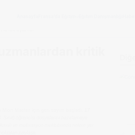
Anasayfa
Fransa’da Eğitim
Eğitim Danışmanlığı
Habe
kritik uyarılar
uzmanlardan kritik
Diğ
 Mon Master için geri sayım başladı.
17
3. Sınıf) öğrencisi dosyalarını hazırlamaya
çıkmalı ve motivasyon mektubunda nelere yer
oktaları paylaştı.