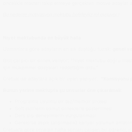
öncelikle masterı takip etmeye gerçekten motive adaylar a
Bu nedenle motivasyon mektubu belirleyici rol oynuyor !
Niyet mektubunda en büyük hata
Uzmanlara göre adayların en sık düştüğü tuzak:
genel ve
Blot çarpıcı bir örnek veriyor: “Niyet mektubu doğru mas
için mükemmel dosyaları reddettiğim oldu.”
Crétual ise adaylara açık bir uyarı yapıyor:
“Komisyonu 
Bunun yerine mektupta şu unsurlar öne çıkarılmalı:
Programla uyumlu bir tez/memoir projesi
Soft skill’lerin somut örneklerle gösterilmesi
Ders dışı deneyimlerin vurgulanması
Gerekirse atipik (alışılmadık) kariyer yolunun anlatıl
Crétual’a göre örneğin hafta sonları çalışan bir öğrenci, j