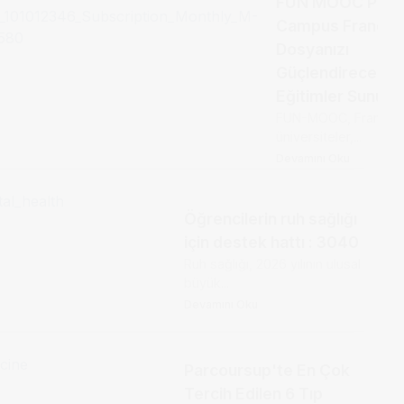
FUN MOOC Platf
Campus France
Dosyanızı
Güçlendirecek O
Eğitimler Sunuyor
FUN-MOOC, Fransa’d
üniversiteler,...
Devamını Oku
Öğrencilerin ruh sağlığı
için destek hattı : 3040
Ruh sağlığı, 2026 yılının ulusal
büyük...
Devamını Oku
Parcoursup'te En Çok
Tercih Edilen 6 Tıp