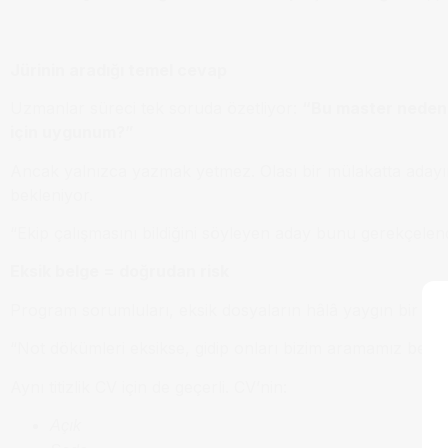
Jürinin aradığı temel cevap
Uzmanlar süreci tek soruda özetliyor:
“Bu master neden 
için uygunum?”
Ancak yalnızca yazmak yetmez. Olası bir mülakatta aday
bekleniyor.
“Ekip çalışmasını bildiğini söyleyen aday bunu gerekçelendi
Eksik belge = doğrudan risk
Program sorumluları, eksik dosyaların hâlâ yaygın bir so
“Not dökümleri eksikse, gidip onları bizim aramamız bekl
Aynı titizlik CV için de geçerli. CV’nin:
Açık