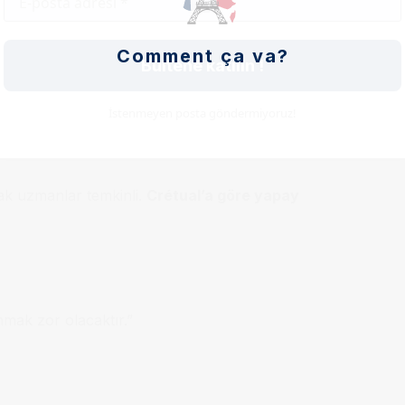
Comment ça va?
Bültene katılın !
n
öz değerlendirme kapasitesini
de
İstenmeyen posta göndermiyoruz!
ak uzmanlar temkinli.
Crétual’a göre yapay
nmak zor olacaktır.”