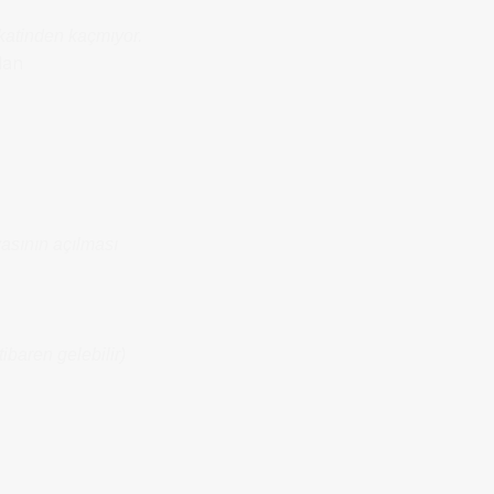
kkatinden kaçmıyor.
lan
asının açılması
ibaren gelebilir)