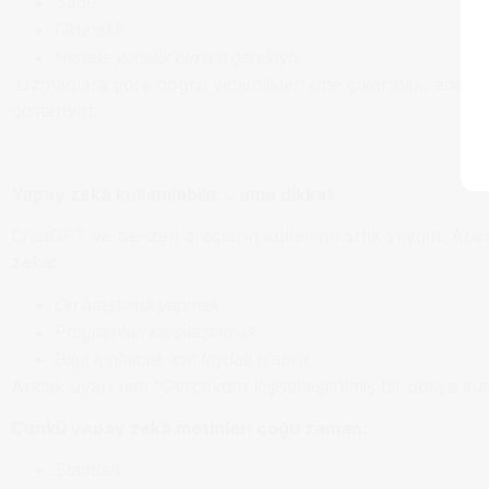
Sade
Okunaklı
Hedefe yönelik olması gerekiyor.
Uzmanlara göre doğru yetkinlikleri öne çıkarmak, adayı
gösteriyor.
Yapay zekâ kullanılabilir… ama dikkat
ChatGPT ve benzeri araçların kullanımı artık yaygın. Anc
zekâ:
Ön araştırma yapmak
Programları karşılaştırmak
Bilgi toplamak için faydalı olabilir.
Ancak uyarı net: “Gerçekten kişiselleştirilmiş bir dosya su
Çünkü yapay zekâ metinleri çoğu zaman:
Standart