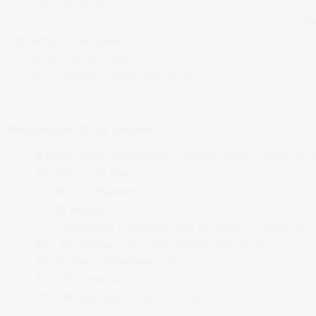
Genelleştirilmiş
Benzer kalıplarla yazılmış oluyor ve bu durum jürinin di
Uzmanların tavsiyesi:
– Yapay zekâyı yardımcı olarak kul
– Kopyala-yapıştır yapma
– Metni mutlaka yeniden yaz ve kontrol et
Mon Master 2026 takvimi
2 Şubat 2026:
Programların yayımlanması ve aday dosy
17 Şubat – 16 Mart:
Başvuruların gönderilmesi
21 Mart – 2 Haziran:
Dosyaların incelenmesi
3 – 16 Haziran:
Ön kabul dönemi
(Alternans programlarında sonuçlar 30 Nisan’dan it
19 – 25 Haziran:
Ek aşama (yedek) başvuruları
26 Haziran – 9 Temmuz:
Ek başvuruların incelenmesi
10 – 19 Temmuz:
Ek kabul sonuçları
20 – 30 Ağustos:
Vazgeçme/iptal etme dönemi