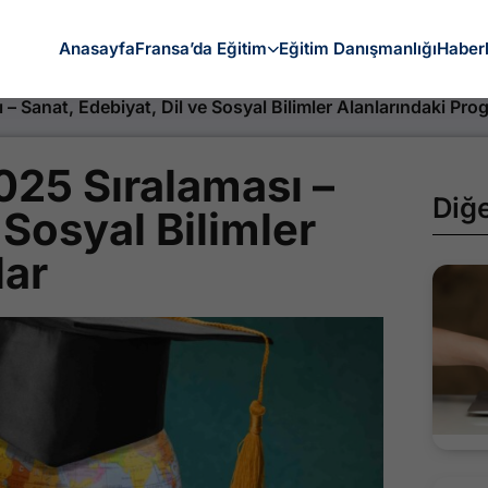
Anasayfa
Fransa’da Eğitim
Eğitim Danışmanlığı
Haber
– Sanat, Edebiyat, Dil ve Sosyal Bilimler Alanlarındaki Pro
025 Sıralaması –
Diğ
 Sosyal Bilimler
lar