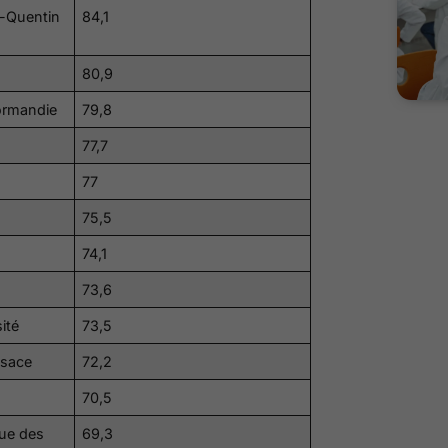
t-Quentin
84,1
80,9
ormandie
79,8
77,7
77
75,5
74,1
73,6
ité
73,5
lsace
72,2
70,5
que des
69,3