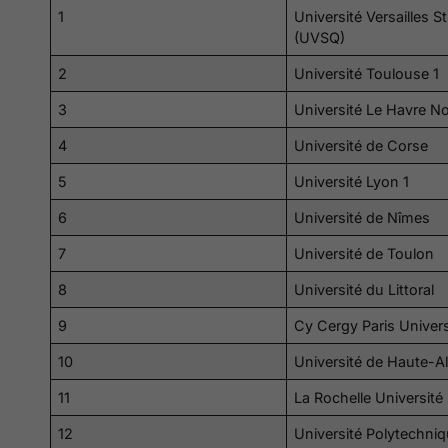
1
Université Versailles S
(UVSQ)
2
Université Toulouse 1
3
Université Le Havre N
4
Université de Corse
5
Université Lyon 1
6
Université de Nîmes
7
Université de Toulon
8
Université du Littoral
9
Cy Cergy Paris Univers
10
Université de Haute-A
11
La Rochelle Université
12
Université Polytechni