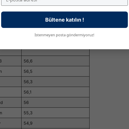
éteil
57,5
Bültene katılın !
uvergne
57,3
urg
57,2
İstenmeyen posta göndermiyoruz!
Jules
57,1
3
56,6
n
56,5
56,3
56,1
ud
56
an
55,3
y
54,9