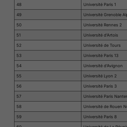
48
Université Paris 1
49
Université Grenoble A
50
Université Rennes 2
51
Université d’Artois
52
Université de Tours
53
Université Paris 13
54
Université d’Avignon
55
Université Lyon 2
56
Université Paris 3
57
Université Paris Nante
58
Université de Rouen 
59
Université Paris 8
60
Université de La Réun