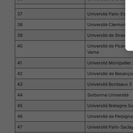
37
Université Paris-Est Cr
38
Université Clermont A
39
Université de Strasbo
40
Université de Picardie 
Verne
41
Université Montpellier 
42
Université de Besanço
43
Université Bordeaux 3
44
Sorbonne Université
45
Université Bretagne S
46
Université de Perpign
47
Université Paris-Sacla