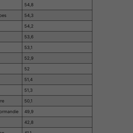
54,8
lpes
54,3
54,2
53,6
53,1
52,9
52
51,4
51,3
rre
50,1
Normandie
49,9
42,8
ion
41,1