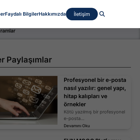
İletişim
ler
Faydalı Bilgiler
Hakkımızda
gramlar
er Paylaşımlar
Profesyonel bir e-posta
nasıl yazılır: genel yapı,
hitap kalıpları ve
örnekler
Kötü yazılmış bir profesyonel
e-posta...
Devamını Oku