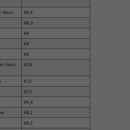
t-Blanc
68,5
68,3
68
68
68
et-Saint-
67,8
x
67,5
67,3
66,4
ier
66,2
66,2