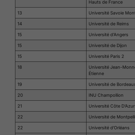
Hauts de France
13
Université Savoie Mon
14
Université de Reims
15
Université d’Angers
15
Université de Dijon
15
Université Paris 2
18
Université Jean-Monn
Étienne
19
Université de Bordeau
20
INU Champollion
21
Université Côte D’Azur
22
Université de Montpell
22
Université d’Orléans