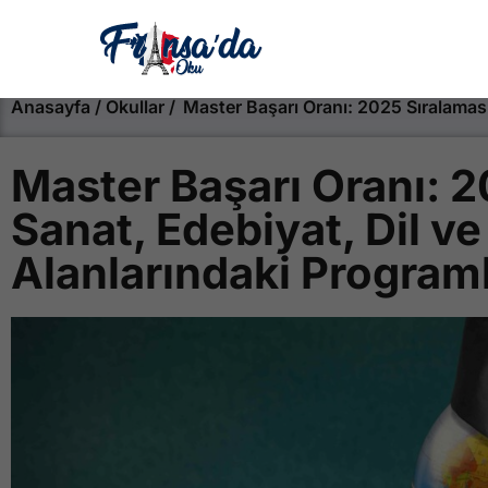
Anasayfa / Okullar /
Master Başarı Oranı: 2025 Sıralaması 
Master Başarı Oranı: 2
Sanat, Edebiyat, Dil ve
Alanlarındaki Program