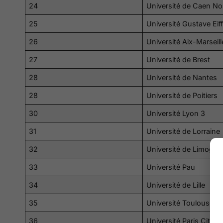
24
Université de Caen N
25
Université Gustave Eiff
26
Université Aix-Marseill
27
Université de Brest
28
Université de Nantes
28
Université de Poitiers
30
Université Lyon 3
31
Université de Lorraine
32
Université de Limoges
33
Université Pau
34
Université de Lille
35
Université Toulouse 2
36
Université Paris Cité