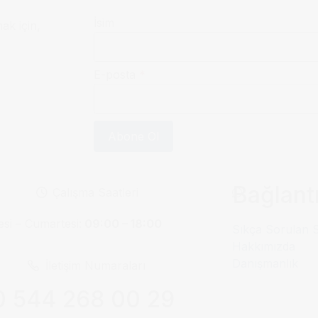
İsim
mak için,
E-posta
*
Abone Ol
Bağlantı
Çalışma Saatleri
esi – Cumartesi:
09:00 – 18:00
Sıkça Sorulan 
Hakkımızda
Danışmanlık
İletişim Numaraları
 544 268 00 29