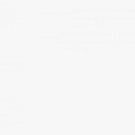
ülkede
Öğrencilerin ruh sağlı
pacağını
Ruh sağlığı, 2026 yılının ul
ye’ye göre
Devamını Oku
mesi ve
Parcoursup'te En Çok Ter
Sağlık alanındaki eğitimler, Parco
Devamını Oku
rin zorunlu
 gerekiyor. Bu
r birçok
ru yapılır.
renci belgesi
IB).
de sigorta