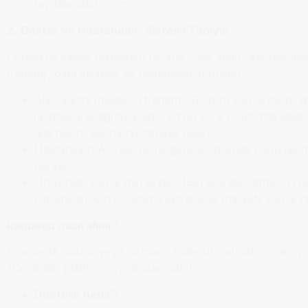
faydalanabilirsiniz.
2.
Doktor ve Hastaneler: Sistemi Tanıyın
Fransa’da sağlık hizmetleri üç ana yolla alınır: aile hekiml
traitant), özel klinikler ve hastaneler (hôpital).
Aile hekimi (médecin traitant): Düzenli sağlık takibi ve
ilk başvuracağınız kişidir. Uzun süre Fransa’da kala
aile hekimi seçmeniz tavsiye edilir.
Hastaneler: Acil servis (urgences) dışında çoğu işle
gerekir.
Üniversite sağlık merkezleri (Service de Santé Univer
Öğrenciler için ücretsiz veya düşük maliyetli sağlık h
Randevu nasıl alınır?
Fransa’da doktor veya uzman randevusu almak için en y
“Doctolib” platformunu kullanmaktır.
Doctolib nedir?