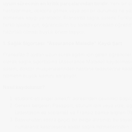
uyum sürecinin en kritik parçalarından biridir.
Yeni bir 
hastalanmak, doktora gitmek veya acil bir durumda ne ya
bilmemek kaygı yaratabilir. Fransa’da sağlık sistemi Türki
farklı işlediği için, öğrencilerin bu sistemi önceden öğren
hazırlıklı olması büyük önem taşıyor.
1. Sağlık Sigortası: “Assurance Maladie” Kaydı Şart
Fransa’da 3 aydan uzun süreli eğitim için gelen öğrencile
olarak sağlık sigortasına (Assurance Maladie) kaydolması
sistem, doktor muayenelerinden hastane tedavilerine kada
hizmetin büyük kısmını karşılıyor.
Nasıl kaydolunur?
etudiant-etranger.ameli.fr adresinden çevrimiçi başvu
Gerekli belgeler: Pasaport, oturum izni veya vize, öğ
(attestation de scolarité) ve Fransız banka bilgileri (R
Başvurudan sonra geçici bir belge alırsınız; bu saye
numaranız kesinleşene kadar sağlık hizmetlerinden