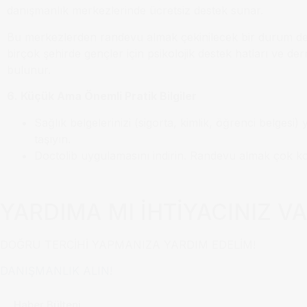
danışmanlık merkezlerinde ücretsiz destek sunar.
Bu merkezlerden randevu almak çekinilecek bir durum değ
birçok şehirde gençler için psikolojik destek hatları ve de
bulunur.
6. Küçük Ama Önemli Pratik Bilgiler
Sağlık belgelerinizi (sigorta, kimlik, öğrenci belgesi)
taşıyın.
Doctolib uygulamasını indirin. Randevu almak çok kol
YARDIMA MI İHTİYACINIZ V
DOĞRU TERCİHİ YAPMANIZA YARDIM EDELİM!
DANIŞMANLIK ALIN!
Haber Bülteni