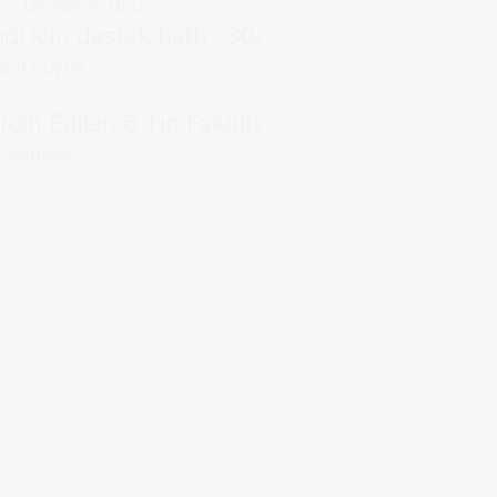
Devamını Oku
ğı için destek hattı : 3040
usal büyük...
cih Edilen 6 Tıp Fakültesi
ursup’te...