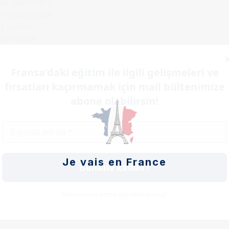
lama üzerinden
anızı sağlayan
te) uzman
çok sağlık
Fransa'daki eğitim ile ilgili gelişmeleri ve
fırsatları kaçırmamak için mail bültenimize
ecin
abone olabilirsin!
endez-vous”
ip iletişim
İngilizce veya
Je vais en France
Bültene katılın !
İstenmeyen posta göndermiyoruz!
dilir. Yeşil