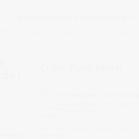
Anasayfa
Fransa’da Eğitim
Eğitim Danışmanlığı
Habe
il Durum Rehberi: Öğren
l
Diğer Paylaşımlar
iler
Profesyonel bir e-posta na
Kötü yazılmış bir profesyonel e-p
Devamını Oku
lık konusu,