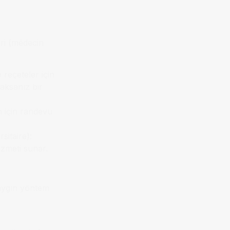
eri (médecin
 reçeteler için
caksanız bir
m için randevu
sitaire):
izmeti sunar.
aygın yöntem