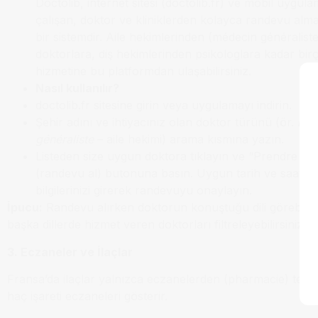
Doctolib, internet sitesi (doctolib.fr) ve mobil uygu
çalışan, doktor ve kliniklerden kolayca randevu alm
bir sistemdir. Aile hekimlerinden (médecin généralis
doktorlara, diş hekimlerinden psikologlara kadar bir
hizmetine bu platformdan ulaşabilirsiniz.
Nasıl kullanılır?
doctolib.fr sitesine girin veya uygulamayı indirin.
Şehir adını ve ihtiyacınız olan doktor türünü (ör.
méd
généraliste
– aile hekimi) arama kısmına yazın.
Listeden size uygun doktora tıklayın ve “Prendre r
(randevu al) butonuna basın. Uygun tarih ve saati seç
bilgilerinizi girerek randevuyu onaylayın.
İpucu:
Randevu alırken doktorun konuştuğu dili görebilir, 
başka dillerde hizmet veren doktorları filtreleyebilirsiniz.
3. Eczaneler ve İlaçlar
Fransa’da ilaçlar yalnızca eczanelerden (pharmacie) temin e
haç işareti eczaneleri gösterir.