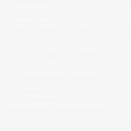
Reçeteli ilaçlar:
Doktor reçetesi ile alınır ve büyük 
tarafından karşılanır.
Reçetesiz ilaçlar:
Basit ağrı kesiciler ve grip ilaçlar
doğrudan satın alınabilir.
Nöbetçi eczaneler:
Gece ve pazar günleri hizmet v
vardır; bu listeyi internette bulabilirsiniz (ör. “phar
şehir adı”).
4. Acil Durumlarda Yapmanız Gerekenler
Fransa’da acil durumlarda arayabileceğiniz numaralar:
15 – SAMU (ambulans ve acil sağlık)
17 – Polis
18 – İtfaiye
112 – Avrupa genel acil hattı
5. Psikolojik Destek ve Öğrenci Danışmanlığı
Fransa’ya ilk giden birçok öğrenci yalnızlık, kültür şoku
ders yükü nedeniyle stres yaşayabilir. Üniversiteler, psikol