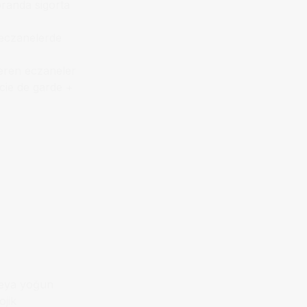
oranda sigorta
ı eczanelerde
eren eczaneler
macie de garde +
 veya yoğun
ojik