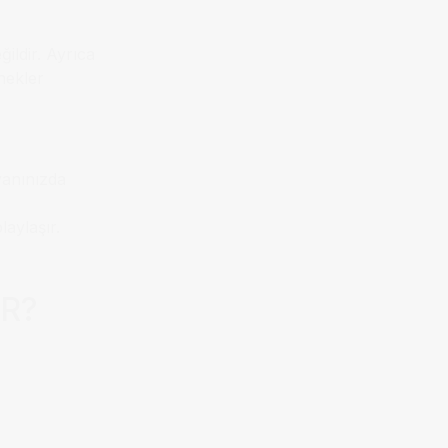
ildir. Ayrıca
rnekler
 yanınızda
aylaşır.
AR?