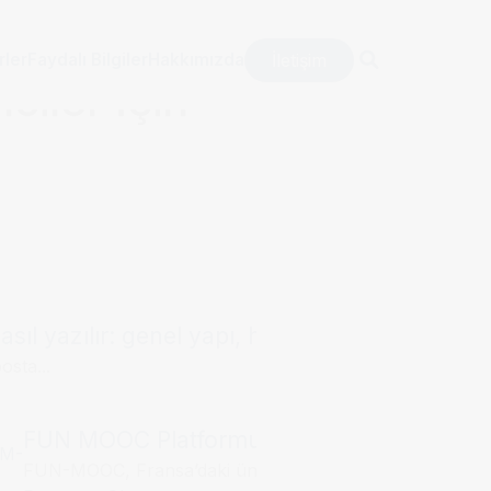
İletişim
rler
Faydalı Bilgiler
Hakkımızda
ciler İçin
sıl yazılır: genel yapı, hitap kalıpları ve örne
osta...
FUN MOOC Platformu, Campus France Dosya
FUN-MOOC, Fransa’daki üniversiteler,...