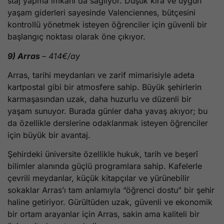
staj yapma imkânı da sağlıyor. Düşük kira ve uygun
yaşam giderleri sayesinde Valenciennes, bütçesini
kontrollü yönetmek isteyen öğrenciler için güvenli bir
başlangıç noktası olarak öne çıkıyor.
9) Arras
– 414€/ay
Arras, tarihi meydanları ve zarif mimarisiyle adeta
kartpostal gibi bir atmosfere sahip. Büyük şehirlerin
karmaşasından uzak, daha huzurlu ve düzenli bir
yaşam sunuyor. Burada günler daha yavaş akıyor; bu
da özellikle derslerine odaklanmak isteyen öğrenciler
için büyük bir avantaj.
Şehirdeki üniversite özellikle hukuk, tarih ve beşerî
bilimler alanında güçlü programlara sahip. Kafelerle
çevrili meydanlar, küçük kitapçılar ve yürünebilir
sokaklar Arras’ı tam anlamıyla “öğrenci dostu” bir şehir
haline getiriyor. Gürültüden uzak, güvenli ve ekonomik
bir ortam arayanlar için Arras, sakin ama kaliteli bir