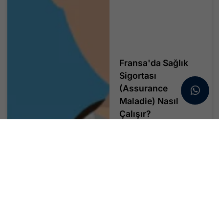
Fransa'da Sağlık
Sigortası
(Assurance
Maladie) Nasıl
Çalışır?
Fransa sağlık sistemi,
Assurance Maladie...
Devamını Oku