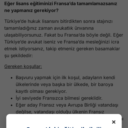
Eğer lisans eğitiminizi Fransa’da tamamlamazsanız
ne yapmanız gerekiyor?
Türkiye’de hukuk lisansını bitirdikten sonra stajınızı
tamamladığınız zaman avukatlık ünvanına
ulaşabiliyorsunuz. Fakat bu Fransa’da böyle değil. Eğer
Türkiye’de avukat iseniz ve Fransa’da mesleğinizi icra
etmek istiyorsanız, takip etmeniz gereken basamaklar
şu şekildedir:
Gereken koşullar:
Başvuru yapmak için ilk koşul, adayların kendi
ülkelerinde veya başka bir ülkede, bir baroya
kayıtlı olması gerekiyor.
İyi seviyede Fransızca bilmesi gereklidir.
Eğer aday Fransız veya Avrupa Birliği vatandaşı
değilse, vatandaşı olduğu ülkenin Fransız
avukatlara aynı koşullarda çalışma hakkı tanıdığını
×
kanıtlamanız gerekir.