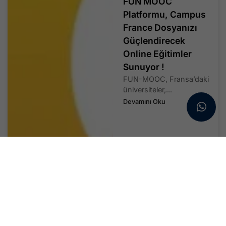
FUN MOOC
Platformu, Campus
France Dosyanızı
Güçlendirecek
Online Eğitimler
Sunuyor !
FUN-MOOC, Fransa’daki
üniversiteler,...
Devamını Oku