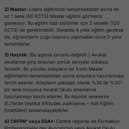
2) Master:
Lisans eğitiminizi tamamladıktan sonra en
az 1 sene (60 ECTS) Master eğitimi görmeniz
gerekiyor. Bu eğitim bazı bölümler için 2 senelik (120
ECTS) de gerektirebilir. Genelde 4 yıllık eğitim gerekse
de, öğrencilerin çoğu başvuru yapmadan önce 5 yılını
tamamlarlar.
3) Hazırlık
Bu aşama zorunlu değildir.) Avukat
:
(
okullarına giriş sınavları zorluk seviyesi oldukça
fazladır. Bu yüzden adayların bir kısmı Master
eğitimlerini tamamladıktan sonra sınavlara hazırlanmayı
tercih ederler. Adayların yaklaşık olarak %30 ile %35’i
bir sene boyunca Avukat Okulu sınavlarına
hazırlanmayı tercih ederler. Bu hazırlık senelerini
IEJ’lerde (Institut d’Etudes Judiciaires – Adli Eğitim
Enstitüleri) tamamalayabilirler.
4) CRFPA* veya EDA*:
Centre régional de Formation
Professionnelle des Avocats’nın veya Avukat Okulu