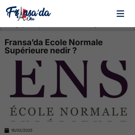
Anasayfa / Okullar /
Fransa’da Ecole Normale Supérieure nedir ?
Fransa’da Ecole Normale
Supérieure nedir ?
16/02/2025