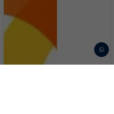
FUN MOOC
Platformu, Campus
France Dosyanızı
Güçlendirecek
Online Eğitimler
Sunuyor !
FUN-MOOC, Fransa’daki