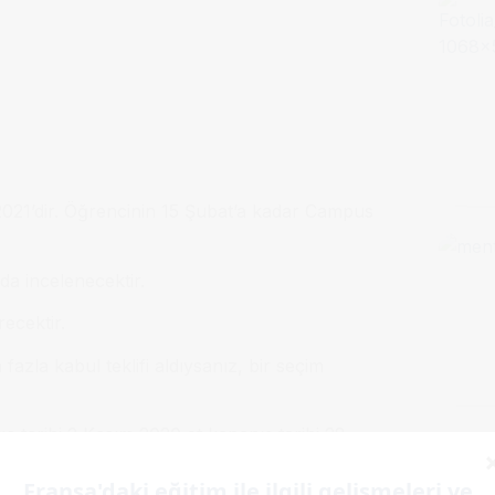
2021’dir. Öğrencinin 15 Şubat’a kadar Campus
da incelenecektir.
ecektir.
azla kabul teklifi aldıysanız, bir seçim
ç tarihi 2 Kasım 2020 et kapanış tarihi 28
Fransa'daki eğitim ile ilgili gelişmeleri ve