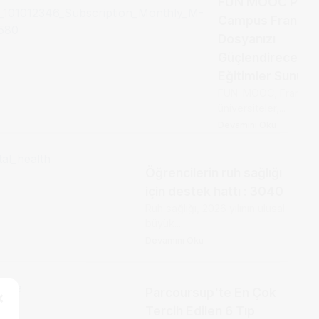
FUN MOOC Platf
Campus France
Dosyanızı
Güçlendirecek O
Eğitimler Sunuyor
FUN-MOOC, Fransa’d
üniversiteler,...
Devamını Oku
Öğrencilerin ruh sağlığı
için destek hattı : 3040
Ruh sağlığı, 2026 yılının ulusal
büyük...
Devamını Oku
Parcoursup'te En Çok
×
Tercih Edilen 6 Tıp