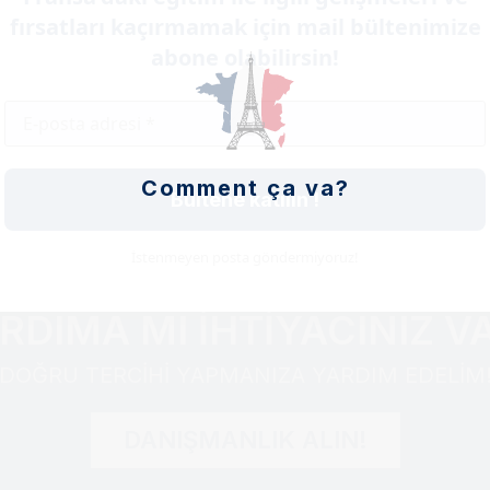
k ve sanat okulu kayıtlarını Mart – Mayıs
fırsatları kaçırmamak için mail bültenimize
abone olabilirsin!
ine başvurular açıktır, 15 Nisan’a kadar
1 Temmuz tarihine kadar öğrenci onayı
siniz. Detaylı bilgi için lütfen bizimle iletişime
Comment ça va?
Bültene katılın !
İstenmeyen posta göndermiyoruz!
RDIMA MI İHTİYACINIZ V
DOĞRU TERCİHİ YAPMANIZA YARDIM EDELİM
DANIŞMANLIK ALIN!