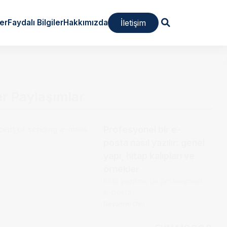
İletişim
er
Faydalı Bilgiler
Hakkımızda
er Paylaşımlar
Profesyonel bir e-
posta nasıl yazılır: genel
yapı, hitap kalıpları ve
örnekler
Kötü yazılmış bir profesyonel
e-posta...
Devamını Oku