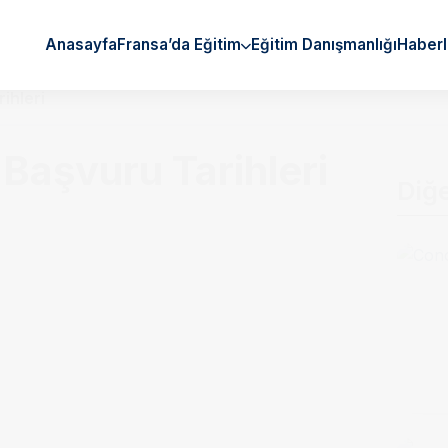
Anasayfa
Fransa’da Eğitim
Eğitim Danışmanlığı
Haberl
ihleri
Başvuru Tarihleri
Diğ