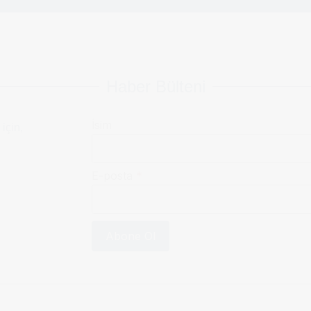
Haber Bülteni
İsim
 için,
E-posta
*
Abone Ol