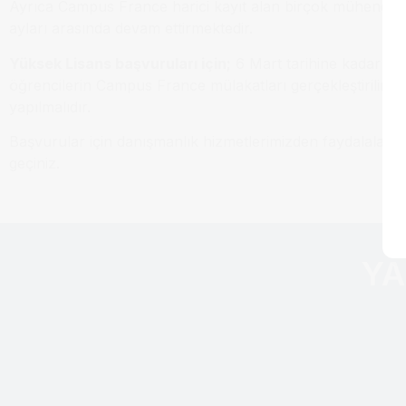
Ayrıca Campus France harici kayıt alan birçok mühendisli
ayları arasında devam ettirmektedir.
Yüksek Lisans başvuruları için;
6 Mart tarihine kadar onl
öğrencilerin Campus France mülakatları gerçekleştirilir. 
yapılmalıdır.
Başvurular için danışmanlık hizmetlerimizden faydalalanabilir
geçiniz.
YA