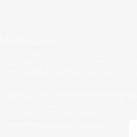
13/08/2022
Lisans başvuruları için;
Kayıt 1 Kasım 2020’de başlıyor ve kapanış tarihi 17 Ocak 
France mülakatı gerçekleştirilir.
Başvurunuz, talep ettiğiniz 3 üniversite tarafından aynı an
Üniversite 23 Nisan 2021’den önce size cevaplarını gönder
Öğrenci onayı 7 Mayıs 2021’den önce yapılmalıdır. Birden f
yapmanız gerekecektir.
CampusArt başvuruları (Sanat bölümleri):
Kayıt başlangı
Şubat 2021’dir.