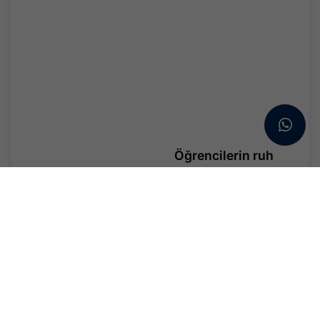
Öğrencilerin ruh
sağlığı için destek
hattı : 3040
Ruh sağlığı, 2026 yılının
ulusal büyük...
Devamını Oku