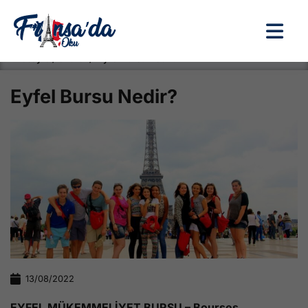
Anasayfa / Okullar /
Eyfel Bursu Nedir?
Eyfel Bursu Nedir?
13/08/2022
EYFEL MÜKEMMELİYET BURSU –
Bourses