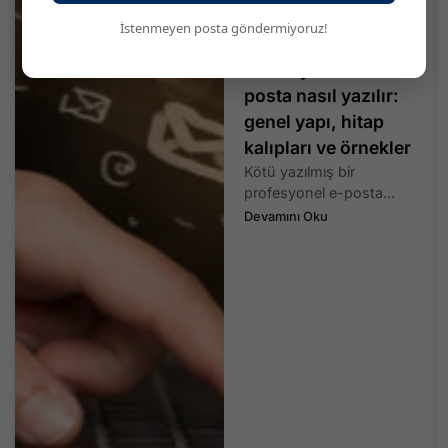
İstenmeyen posta göndermiyoruz!
Profesyonel bir e-
posta nasıl yazılır:
genel yapı, hitap
kalıpları ve örnekler
Kötü yazılmış bir
profesyonel e-posta...
Devamını Oku