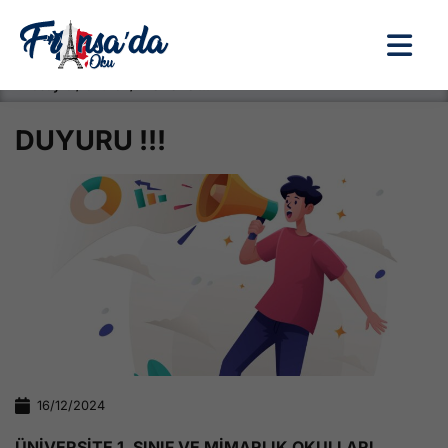
Anasayfa / Okullar /
DUYURU !!!
DUYURU !!!
16/12/2024
ÜNİVERSİTE 1. SINIF VE MİMARLIK OKULLARI