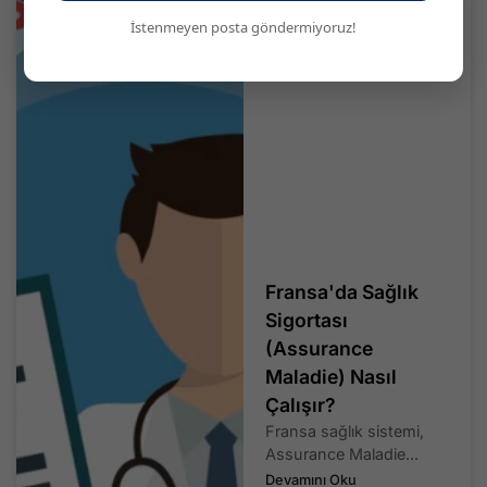
İstenmeyen posta göndermiyoruz!
Fransa'da Sağlık
Sigortası
(Assurance
Maladie) Nasıl
Çalışır?
Fransa sağlık sistemi,
Assurance Maladie...
Devamını Oku