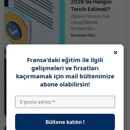
2026'da Hangisi
Tercih Edilmeli?
Öğrenci Konutu İçin
Hangi Elektrik
Sözleşmesi...
Devamını Oku
×
Fransa'daki eğitim ile ilgili
gelişmeleri ve fırsatları
kaçırmamak için mail bültenimize
abone olabilirsin!
Bültene katılın !