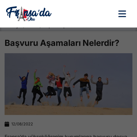
Anasayfa / Okullar /
Başvuru Aşamaları Nelerdir?
Başvuru Aşamaları Nelerdir?
12/08/2022
Fransa’da yükseköğrenim kurumlarına başvuru dosya