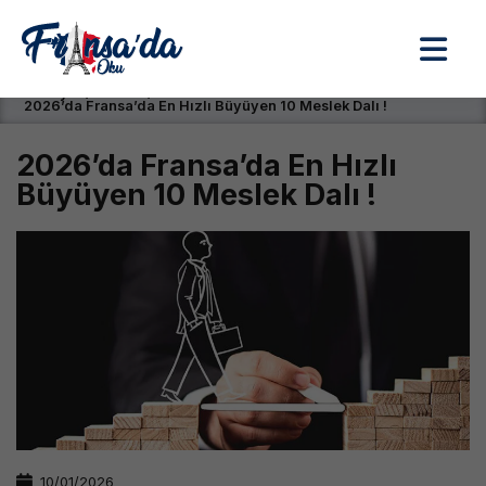
Anasayfa / Okullar /
2026’da Fransa’da En Hızlı Büyüyen 10 Meslek Dalı !
2026’da Fransa’da En Hızlı
Büyüyen 10 Meslek Dalı !
10/01/2026