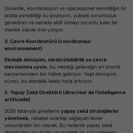
Güvenlik, koordinasyon ve operasyonel verimliliğin bir
arada yönetildiği bu pozisyon, yüksek sorumluluk
gerektiren ve sahada aktif olmayı zorunlu kılan bir
meslek olarak öne çıkıyor.
3. Çevre Koordinatörü (coordinateur
environnement)
Ekolojik dönüşüm, sürdürülebilirlik ve çevre
mevzuatına uyum
, bu mesleği geleceğin en önemli
kariyerlerinden biri hâline getiriyor. Yeşil dönüşüm
süreci, bu alandaki talebi hızla artırıyor.
2. Yapay Zekâ Direktörü (directeur de l’intelligence
artificielle)
2026 itibarıyla şirketlerin
yapay zekâ stratejilerini
yönetmek
, rekabet avantajı sağlayan temel
unsurlardan biri olacak. Bu nedenle yapay zekâ
direktörleri üst düzey ve stratejik bir rol üstleniyor.