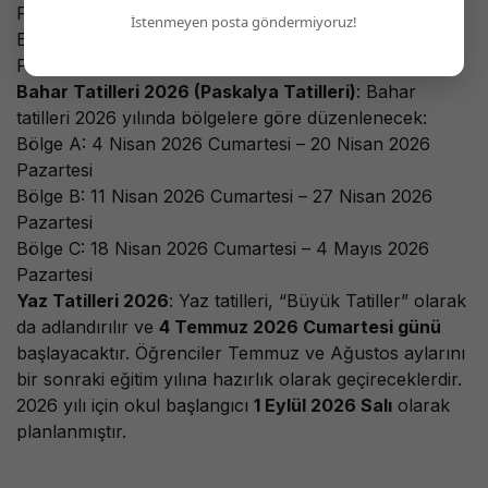
Pazartesi
İstenmeyen posta göndermiyoruz!
Bölge C: 21 Şubat 2026 Cumartesi – 9 Mart 2026
Pazartesi
Bahar Tatilleri 2026 (Paskalya Tatilleri)
: Bahar
tatilleri 2026 yılında bölgelere göre düzenlenecek:
Bölge A: 4 Nisan 2026 Cumartesi – 20 Nisan 2026
Pazartesi
Bölge B: 11 Nisan 2026 Cumartesi – 27 Nisan 2026
Pazartesi
Bölge C: 18 Nisan 2026 Cumartesi – 4 Mayıs 2026
Pazartesi
Yaz Tatilleri 2026
: Yaz tatilleri, “Büyük Tatiller” olarak
da adlandırılır ve
4 Temmuz 2026 Cumartesi günü
başlayacaktır. Öğrenciler Temmuz ve Ağustos aylarını
bir sonraki eğitim yılına hazırlık olarak geçireceklerdir.
2026 yılı için okul başlangıcı
1 Eylül 2026 Salı
olarak
planlanmıştır.