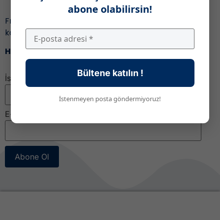
abone olabilirsin!
Fransa’daki eğitim ile ilgili gelişmeleri ve fırsatları
kaçırmamak için,
Haber bültenimize katıl!
Bültene katılın !
İsim
İstenmeyen posta göndermiyoruz!
E-posta
*
Abone Ol