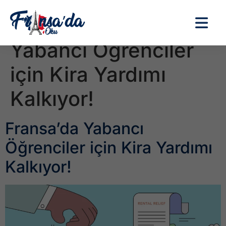
Etiket:
Fransa’da
Yabancı Öğrenciler
için Kira Yardımı
Kalkıyor!
Fransa’da Yabancı
Öğrenciler için Kira Yardımı
Kalkıyor!