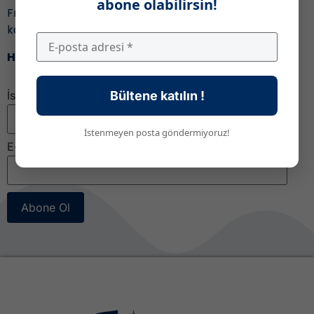
abone olabilirsin!
Fransa’daki eğitim ile ilgili gelişmeleri ve fırsatları
kaçırmamak için,
Haber bültenimize katıl!
İsim
Bültene katılın !
İstenmeyen posta göndermiyoruz!
E-posta
*
Abone Ol