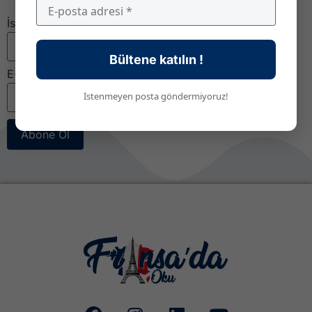
İsim
Bültene katılın !
E-posta
*
İstenmeyen posta göndermiyoruz!
Abone Ol