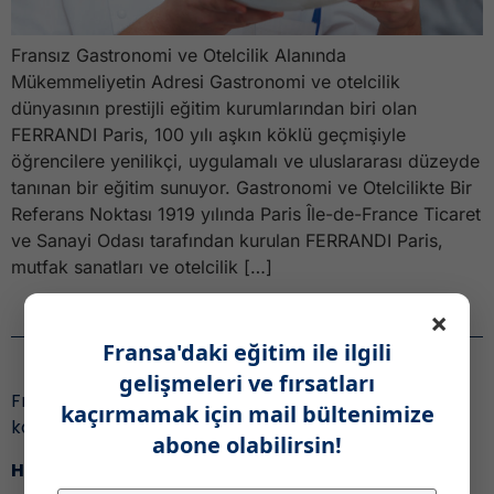
Fransız Gastronomi ve Otelcilik Alanında
Mükemmeliyetin Adresi Gastronomi ve otelcilik
dünyasının prestijli eğitim kurumlarından biri olan
FERRANDI Paris, 100 yılı aşkın köklü geçmişiyle
öğrencilere yenilikçi, uygulamalı ve uluslararası düzeyde
tanınan bir eğitim sunuyor. Gastronomi ve Otelcilikte Bir
Referans Noktası 1919 yılında Paris Île-de-France Ticaret
ve Sanayi Odası tarafından kurulan FERRANDI Paris,
mutfak sanatları ve otelcilik […]
×
Haber Bülteni
Fransa'daki eğitim ile ilgili
gelişmeleri ve fırsatları
Fransa’daki eğitim ile ilgili gelişmeleri ve fırsatları
kaçırmamak için mail bültenimize
kaçırmamak için,
abone olabilirsin!
Haber bültenimize katıl!