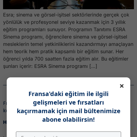
Esra; sinema ve görsel-işitsel sektörlerinde gerçek çok
yönlülük ve profesyonel seviye kazanmak için 3 yıllık
eğitim programları sunuyor. Programın Tanıtımı ESRA
Sinema programı, öğrencilere sinema ve görsel-işitsel
mesleklerin temel yetkinliklerini kazandırmayı amaçlayan
hem teorik hem pratik kapsamlı bir eğitim sunar. Her
öğrenci yılda 700 saatten fazla eğitim alır. Bu eğitimler
şunları içerir: ESRA Sinema programı […]
Haber Bülteni
×
Fransa'daki eğitim ile ilgili
gelişmeleri ve fırsatları
Fransa’daki eğitim ile ilgili gelişmeleri ve fırsatları
kaçırmamak için mail bültenimize
kaçırmamak için,
abone olabilirsin!
Haber bültenimize katıl!