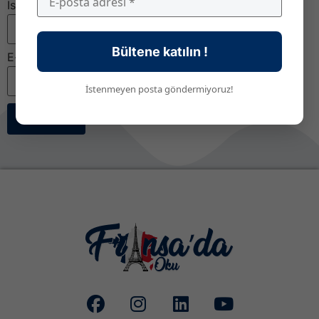
İsim
Bültene katılın !
E-posta
*
İstenmeyen posta göndermiyoruz!
Abone Ol