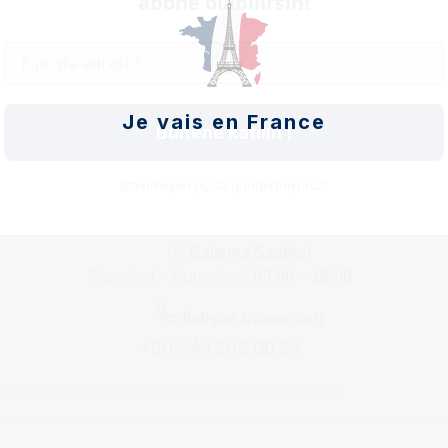
abone olabilirsin!
Abone Ol
Je vais en France
Bültene katılın !
İstenmeyen posta göndermiyoruz!
Çalışma Saatleri
Pazartesi – Cumartesi:
09:00 – 18:00
İletişim Numaraları
+90 544 268 00 29
026 Fransadaoku.com bir Latravelia markasıdır.