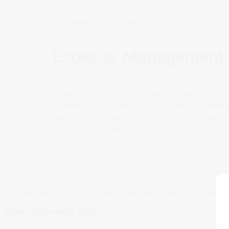
Etiket:
Ecole de M
Ecole de Management 
Okulun Misyonu: Yeniliği, eğitimin ve araştırma
kazandırmak; böylece sürdürülebilir ve dijita
Kendini İnşa Etmek İçin EMLV’nin eğitim modeli
Öğrenciler, finans ve […]
Fransa’daki eğitim ile ilgili gelişmeleri ve fırsatları kaçırmamak
Haber bültenimize katıl!