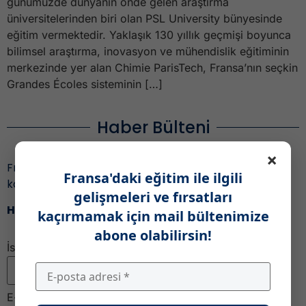
günümüzde dünyanın önde gelen araştırma
üniversitelerinden biri olan PSL University bünyesinde
eğitim vermektedir. Yaklaşık 130 yıllık geçmişi boyunca
bilimsel araştırma, inovasyon ve mühendislik eğitiminin
merkezinde yer alan Chimie ParisTech, Fransa’nın seçkin
Grandes Écoles sisteminin […]
Haber Bülteni
×
Fransa’daki eğitim ile ilgili gelişmeleri ve fırsatları
Fransa'daki eğitim ile ilgili
kaçırmamak için,
gelişmeleri ve fırsatları
Haber bültenimize katıl!
kaçırmamak için mail bültenimize
abone olabilirsin!
İsim
E-posta
*