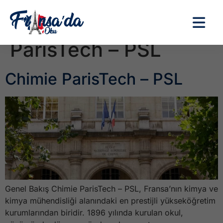
Etiket:
Chimie
ParisTech – PSL
Chimie ParisTech – PSL
Genel Bakış Chimie ParisTech – PSL, Fransa’nın kimya ve
kimya mühendisliği alanındaki en prestijli yükseköğretim
kurumlarından biridir. 1896 yılında kurulan okul,