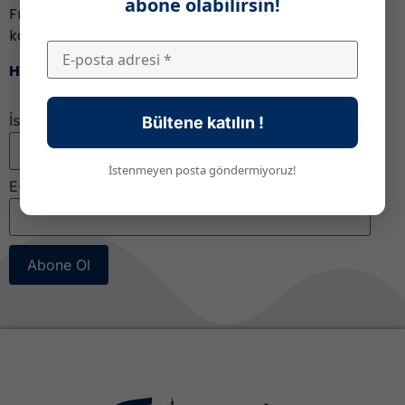
abone olabilirsin!
Fransa’daki eğitim ile ilgili gelişmeleri ve fırsatları
kaçırmamak için,
Haber bültenimize katıl!
İsim
Bültene katılın !
İstenmeyen posta göndermiyoruz!
E-posta
*
Abone Ol