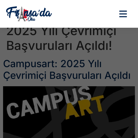
Etiket:
Campusart:
2025 Yılı Çevrimiçi
Başvuruları Açıldı!
Campusart: 2025 Yılı
Çevrimiçi Başvuruları Açıldı