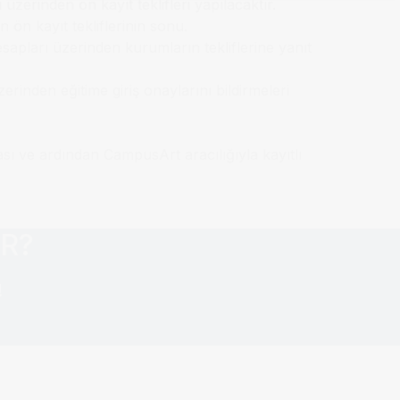
üzerinden ön kayıt teklifleri yapılacaktır.
 ön kayıt tekliflerinin sonu.
apları üzerinden kurumların tekliflerine yanıt
erinden eğitime giriş onaylarını bildirmeleri
sı ve ardından CampusArt aracılığıyla kayıtlı
AR?
!