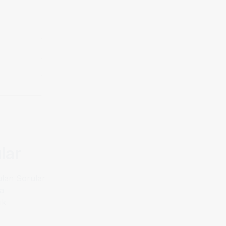
lar
ulan Sorular
a
ık