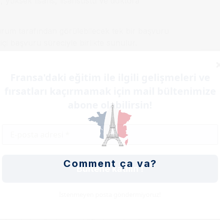
s, yüksek lisans, lisansüstü ve doktora
urum tarafından görülebilecek tek bir başvuru
içi başvuru süreciyle birlikte sunulur.
ını erkenden yapabilmeleri için 2025 yılı Şubat
Fransa'daki eğitim ile ilgili gelişmeleri ve
 verdiği ana kadar tamamen
ücretsizdir.
fırsatları kaçırmamak için mail bültenimize
abone olabilirsin!
Comment ça va?
esi açık olacaktır. Öğrenciler, CampusArt
Bültene katılın !
uru dosyası ve gerekli belgelerin teslimi için
İstenmeyen posta göndermiyoruz!
başlayacaktır.