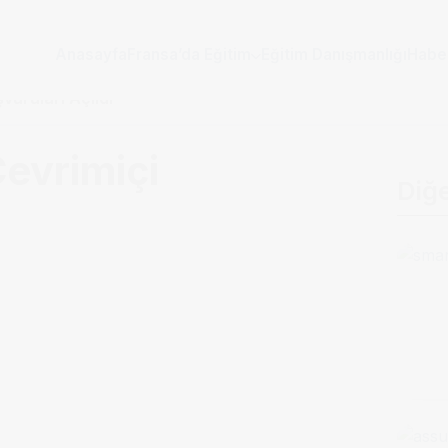
Anasayfa
Fransa’da Eğitim
Eğitim Danışmanlığı
Habe
vuruları Açıldı
evrimiçi
Diğ