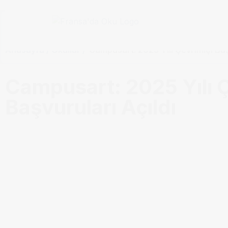
Anasayfa / Okullar /
Campusart: 2025 Yılı Çevrimiçi Baş
Campusart: 2025 Yılı Ç
Başvuruları Açıldı