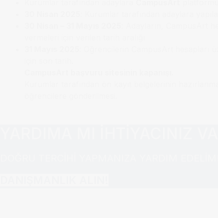
Kurumlar tarafından adaylara
CampusArt
platformu 
30 Nisan 2025
: Kurumlar tarafından adaylara yapılan
30 Nisan – 31 Mayıs 2025
: Adayların, CampusArt hes
vermeleri için verilen tarih aralığı
31 Mayıs 2025
: Öğrencilerin CampusArt
hesapları üz
için son tarih.
CampusArt başvuru sitesinin kapanışı.
Kurumlar tarafından ön kayıt belgelerinin hazırlanma
öğrencilere gönderilmesi.
YARDIMA MI İHTİYACINIZ V
DOĞRU TERCİHİ YAPMANIZA YARDIM EDELİM
DANIŞMANLIK ALIN!