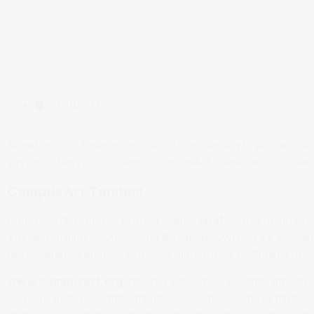
26/10/2024
Sanat, moda, tasarım, müzik, 3D, mimarlık vb. alanlardaki e
çevrimiçi başvuru dönemi, CampusArt sitesinde 28 Şubat 2
CampusArt Tanıtımı
CampusArt, Campus France Ajansı tarafından yürütülen ve
Yükseköğretim ve Araştırma Bakanlığı, Avrupa ve Dışişleri
desteklenen, sanat ve mimarlık alanlarında eğitimler suna
www.campusart.org
internet sitesi, belirli şartlar altı
sunulan güzel sanatlar, mimarlık, sinema, kültürel miras, t