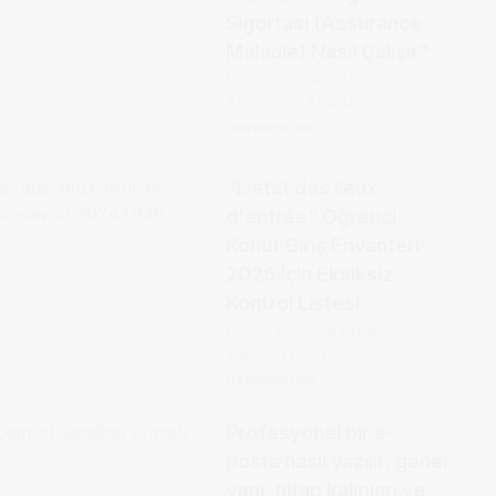
Sigortası (Assurance
Maladie) Nasıl Çalışır?
Fransa sağlık sistemi,
Assurance Maladie...
Devamını Oku
“L'état des lieux
d'entrée” Öğrenci
Konut Giriş Envanteri :
2026 İçin Eksiksiz
Kontrol Listesi
Her yıl binlerce öğrenci,
yalnızca basit...
Devamını Oku
Profesyonel bir e-
posta nasıl yazılır: genel
yapı, hitap kalıpları ve