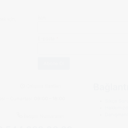
İsim
mak için,
E-posta
*
Abone Ol
Bağlantı
Çalışma Saatleri
esi – Cumartesi:
09:00 – 18:00
Sıkça Sor
Hakkımızd
Danışmanl
İletişim Numaraları