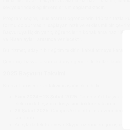
mimarlık, 3D animasyon vb. alanlarda hazırlık sınıfı, lisan
seviyelerindeki eğitimlere erişim sağlamaktadır.
Program seçimi, uluslararası öğrencilerin 140’tan fazla k
formu doldurmasını sağlayan hızlı ve etkileşimli bir çevrim
Başvuruya ilişkin yanıt, öğrencilerin konaklama hazırlıklar
ve Nisan ayları arasında verilecektir.
Bu hizmet, adayın bir eğitim teklifini kabul etmeye karar
Çevrimiçi başvuru süreci dünya genelinde kullanılabilir.
2025 Başvuru Takvimi
Bu özel prosedürün takvimi aşağıdaki gibidir:
Ekim 2024 – 28 Şubat 2025
: CampusArt başvuru sit
elektronik başvuru dosyasını dolduracaklardır.
28 Şubat 2025
: CampusArt platformu üzerinden başv
son tarih.
Adaylarla telefon veya Skype üzerinden görüşmeler 