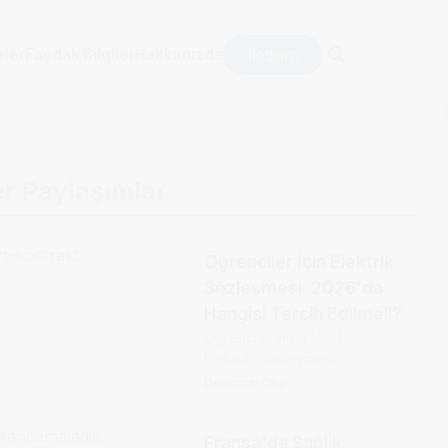
İletişim
rler
Faydalı Bilgiler
Hakkımızda
er Paylaşımlar
Öğrenciler İçin Elektrik
Sözleşmesi: 2026'da
Hangisi Tercih Edilmeli?
Öğrenci Konutu İçin Hangi
Elektrik Sözleşmesi...
Devamını Oku
Fransa'da Sağlık