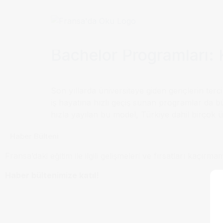
Etiket:
Bachelor P
Bachelor Programları: 
Son yıllarda üniversiteye giden gençlerin terci
iş hayatına hızlı geçiş sunan programlar da b
hızla yayılan bu model, Türkiye dahil birçok 
Haber Bülteni
Fransa’daki eğitim ile ilgili gelişmeleri ve fırsatları kaçırma
Haber bültenimize katıl!