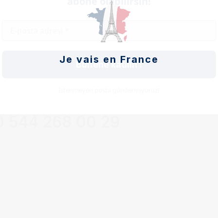
abone olabilirsin!
Abone Ol
Bağlantı
Çalışma Saatleri
Je vais en France
Bültene katılın !
esi – Cumartesi:
09:00 – 18:00
Sıkça Sorulan 
Hakkımızda
İstenmeyen posta göndermiyoruz!
Danışmanlık
İletişim Numaraları
 544 268 00 29