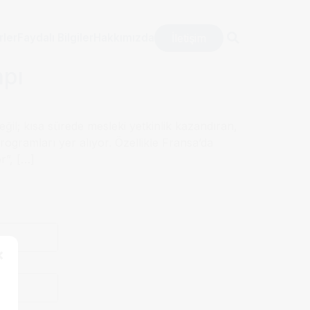
İletişim
rler
Faydalı Bilgiler
Hakkımızda
apı
değil; kısa sürede mesleki yetkinlik kazandıran,
ogramları yer alıyor. Özellikle Fransa’da
r”, […]
×