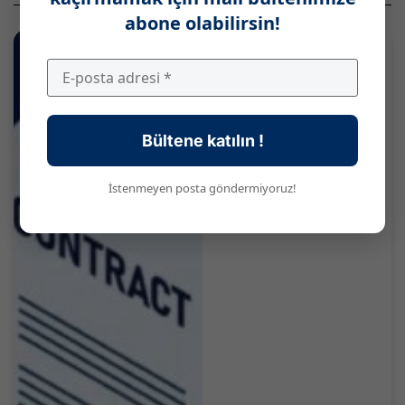
abone olabilirsin!
Bültene katılın !
İstenmeyen posta göndermiyoruz!