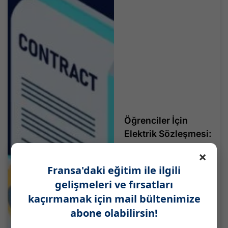
Öğrenciler İçin
Elektrik Sözleşmesi:
2026'da Hangisi
×
Tercih Edilmeli?
Fransa'daki eğitim ile ilgili
Öğrenci Konutu İçin
gelişmeleri ve fırsatları
Hangi Elektrik
Sözleşmesi...
kaçırmamak için mail bültenimize
Devamını Oku
abone olabilirsin!