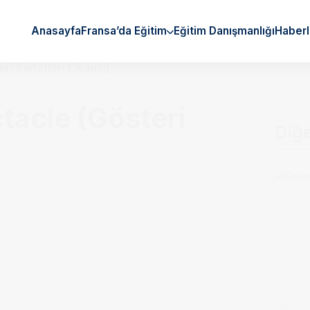
Anasayfa
Fransa’da Eğitim
Eğitim Danışmanlığı
Haberl
ri Sanatları Lisansı)
ctacle (Gösteri
Diğ