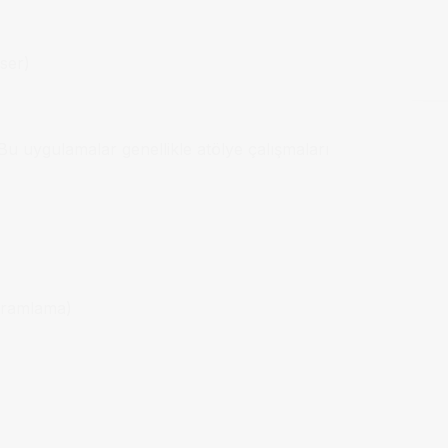
nser)
u uygulamalar genellikle atölye çalışmaları
ogramlama)