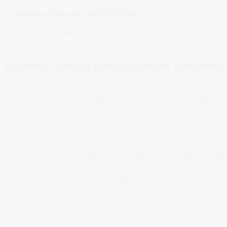
Sanatsal arabuluculuk
6. Sanatçı Kariyeri İçin Ek Eğitim
Sanatçı olarak kariyer hedefleyen öğrenciler, lisans eğitim
okulunda (dramatik sanatlar, müzik, dans) eğitim almaları ö
Lisanstan Sonra Eğitim ve Kariyer Olanakları
İkinci yılını (L2) başarıyla tamamlayan öğrenciler, başvur
programlarına devam edebilirler. Gösteri sanatları öğrenci
kültürel arabuluculuk, prodüksiyon yönetimi ve dağıtımı, k
uzmanlaşma imkanı sunar.
Üçüncü yılını (L3) başarıyla tamamlayan öğrenciler, önceki
yıllık yüksek lisans programlarına geçebilirler. Bazı örne
kurumların yönetimi, tiyatro prodüksiyonu, canlı perform
iletişimi gibi alanlar bulunmaktadır.
Ayrıca, gösteri sanatları alanında estetik ve stilistik konul
programları da mevcuttur. Bu programlar, tiyatro üzerine
doktora (3 yıl) ile devam ederek öğretim üyesi olmayı m