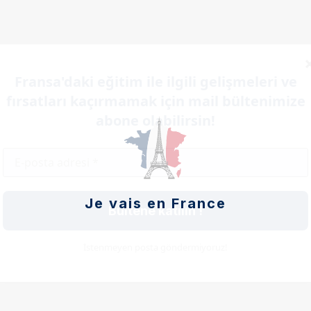
Fransa'daki eğitim ile ilgili gelişmeleri ve
aren) mesleki hedeflerine göre uzmanlık alanları
fırsatları kaçırmamak için mail bültenimize
abone olabilirsin!
Je vais en France
Bültene katılın !
yönetimi (tiyatro, opera, konser salonu,
İstenmeyen posta göndermiyoruz!