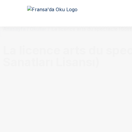
Anasayfa / Okullar /
La licence arts du spectacle (Göste
La licence arts du spe
Sanatları Lisansı)