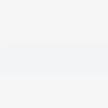
için Fémis gibi ya da tiyatro alanında
bilirler. Bu okullara giriş, lisansın ikinci
AR?
!
İsim
mak için,