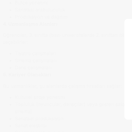
Bütçe yönetimi
Sanatsal arabuluculuk
Prodüksiyon ve dağıtım
4. Uzmanlaşma Alanları
Öğrenciler, 3. sınıfta (bazı üniversitelerde 2. sınıftan itib
seçebilirler:
Tiyatro çalışmaları
Sinema çalışmaları
Dans çalışmaları
5. Kariyer Olanakları
Bu uzmanlıklar, şu alanlarda çalışma fırsatları sağlar:
Kültürel proje yönetimi
Topluluk (oyuncular, dansçılar) veya gösteri salonu 
sinema)
Sanatsal prodüksiyon
Sanat eleştirisi