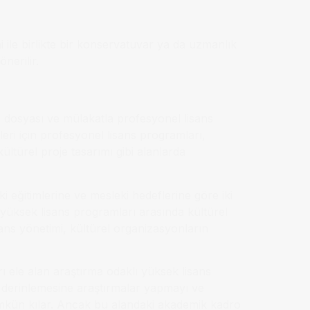
i ile birlikte bir konservatuvar ya da uzmanlık
nerilir.
u dosyası ve mülakatla profesyonel lisans
leri için profesyonel lisans programları,
ültürel proje tasarımı gibi alanlarda
 eğitimlerine ve mesleki hedeflerine göre iki
k yüksek lisans programları arasında kültürel
ans yönetimi, kültürel organizasyonların
arı ele alan araştırma odaklı yüksek lisans
 derinlemesine araştırmalar yapmayı ve
ümkün kılar. Ancak bu alandaki akademik kadro