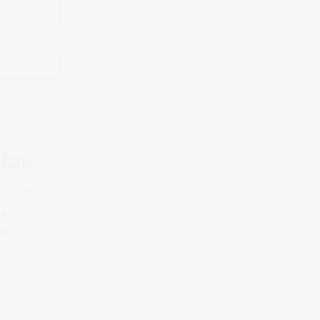
lar
ulan Sorular
a
ık