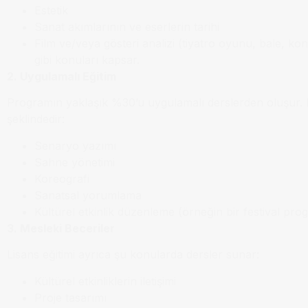
Estetik
Sanat akımlarının ve eserlerin tarihi
Film ve/veya gösteri analizi (tiyatro oyunu, bale, ko
gibi konuları kapsar.
2. Uygulamalı Eğitim
Programın yaklaşık %30’u uygulamalı derslerden oluşur. B
şeklindedir:
Senaryo yazımı
Sahne yönetimi
Koreografi
Sanatsal yorumlama
Kültürel etkinlik düzenleme (örneğin bir festival pr
3. Mesleki Beceriler
Lisans eğitimi ayrıca şu konularda dersler sunar:
Kültürel etkinliklerin iletişimi
Proje tasarımı