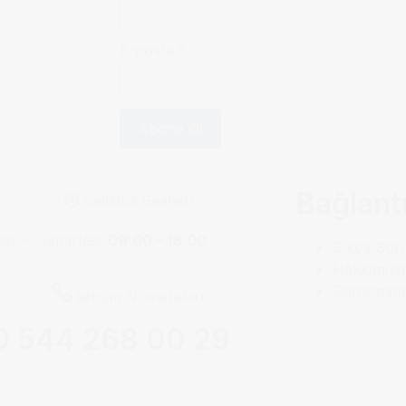
E-posta
*
Abone Ol
Bağlantı
Çalışma Saatleri
esi – Cumartesi:
09:00 – 18:00
Sıkça Sor
Hakkımızd
Danışmanl
İletişim Numaraları
0 544 268 00 29