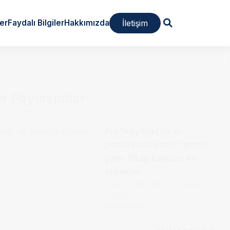
İletişim
er
Faydalı Bilgiler
Hakkımızda
er Paylaşımlar
Profesyonel bir e-
posta nasıl yazılır: genel
yapı, hitap kalıpları ve
örnekler
Kötü yazılmış bir profesyonel
e-posta...
Devamını Oku