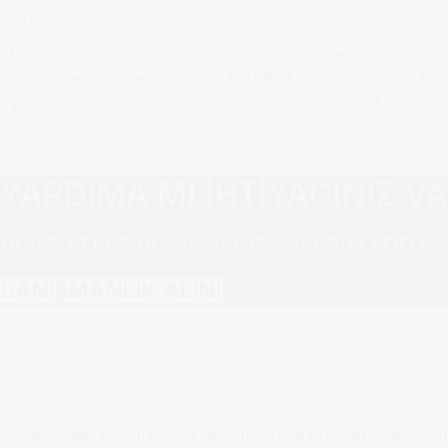
sayısı oldukça sınırlıdır.
Lisans mezunları, sinema alanında uzmanlaşmak isteyenler 
uzmanlaşmak isteyenler için ENSATT gibi okullara da başvura
yılından (bac + 2) sonra yapılan sınavlarla mümkündür.
YARDIMA MI İHTİYACINIZ V
DOĞRU TERCİHİ YAPMANIZA YARDIM EDELİM
DANIŞMANLIK ALIN!
Haber Bülteni
Fransa’daki eğitim ile ilgili gelişmeleri ve fırsatları kaçırma