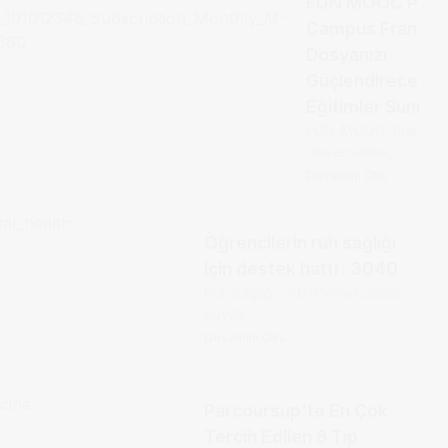
FUN MOOC Platf
Campus France
Dosyanızı
Güçlendirecek O
Eğitimler Sunuyor
FUN-MOOC, Fransa’d
üniversiteler,...
Devamını Oku
Öğrencilerin ruh sağlığı
için destek hattı : 3040
Ruh sağlığı, 2026 yılının ulusal
büyük...
Devamını Oku
Parcoursup'te En Çok
Tercih Edilen 6 Tıp