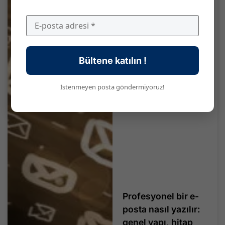
Bültene katılın !
İstenmeyen posta göndermiyoruz!
Profesyonel bir e-
posta nasıl yazılır:
genel yapı, hitap