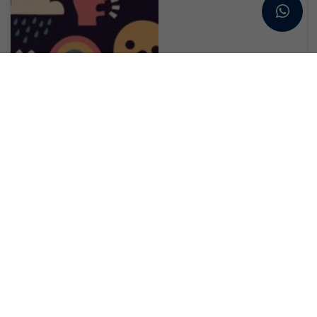
Öğrencilerin ruh
sağlığı için destek
hattı : 3040
Ruh sağlığı, 2026 yılının
ulusal büyük...
Devamını Oku