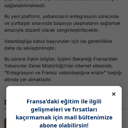
sağlanabilmektedir.
Bu yeni platform, yabancıların entegrasyon sürecinde
ve yurttaşlık sınavında başarıya ulaşmalarını sağlamak
amacıyla düzenli olarak zenginleştirilecektir.
Vatandaşlığa kabul başvuruları için ise gereklilikler
daha da sıkılaştırılmıştır
.
Bu sürece ilişkin bilgiler, İçişleri Bakanlığı Fransa’daki
Yabancılar Genel Müdürlüğü’nün internet sitesinde,
“
Entegrasyon ve Fransız vatandaşlığına erişim
”
başlığı
altında yer almaktadır.
×
Fransa'daki eğitim ile ilgili
Diğer Paylaşımlar
gelişmeleri ve fırsatları
kaçırmamak için mail bültenimize
abone olabilirsin!