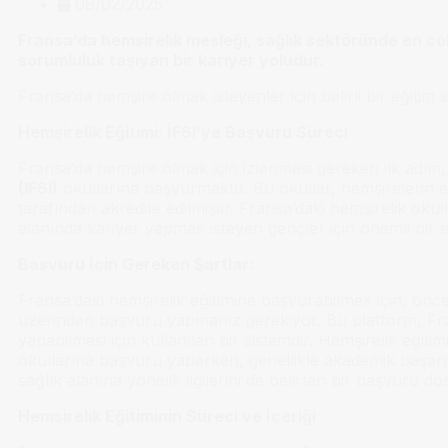
08/02/2025
Fransa’da hemşirelik mesleği, sağlık sektöründe en ço
sorumluluk taşıyan bir kariyer yoludur.
Fransa’da hemşire olmak isteyenler için belirli bir eğitim
Hemşirelik Eğitimi: İFSI’ye Başvuru Süreci
Fransa’da hemşire olmak için izlenmesi gereken ilk adım
(IFSI)
okullarına başvurmaktır. Bu okullar, hemşirelerin eği
tarafından akredite edilmiştir. Fransa’daki hemşirelik okul
alanında kariyer yapmak isteyen gençler için önemli bir e
Başvuru İçin Gereken Şartlar:
Fransa’daki hemşirelik eğitimine başvurabilmek için, önc
üzerinden başvuru yapmanız gerekiyor. Bu platform, Frans
yapabilmesi için kullanılan bir sistemdir. Hemşirelik eğit
okullarına başvuru yaparken, genellikle akademik başarıla
sağlık alanına yönelik ilgilerini de belirten bir başvuru 
Hemşirelik Eğitiminin Süreci ve İçeriği