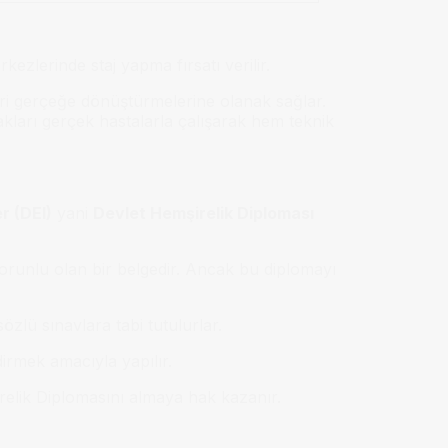
ezlerinde staj yapma fırsatı verilir.
leri gerçeğe dönüştürmelerine olanak sağlar.
akları gerçek hastalarla çalışarak hem teknik
r (DEI)
yani
Devlet Hemşirelik Diploması
orunlu olan bir belgedir. Ancak bu diplomayı
özlü sınavlara tabi tutulurlar.
dirmek amacıyla yapılır.
irelik Diplomasını almaya hak kazanır.