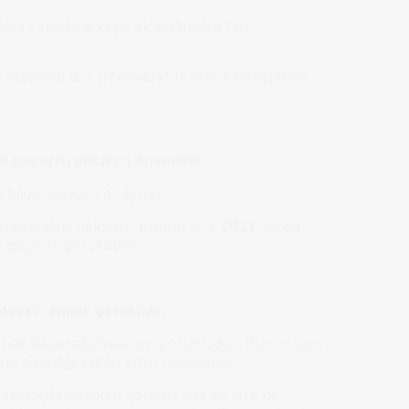
irli sınavlara veya ek eğitimlere tabi
e National des Infirmiers” (Fransa Hemşireler
l becerisi oldukça önemlidir.
l bilgisi büyük rol oynar.
nıtlamaları beklenir. Bunun için,
DELF
ya da
ni geçmek gerekebilir.
lgesi” almak gereklidir.
a hak kazanabilmek için zorunludur. Bunun için,
ne getirdiğinizden emin olmalısınız.
amacıyla gelirken çalışma izni ve vize de