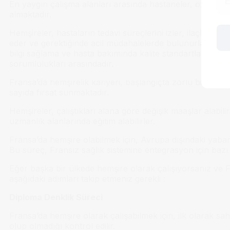
En yaygın çalışma alanları arasında hastaneler, özel klin
almaktadır.
Hemşireler, hastaların tedavi süreçlerini izler, ilaçlarını 
eder ve gerektiğinde acil müdahalelerde bulunurlar. Ayrı
bilgi sağlama ve hasta bakımında kalite standartlarını tak
sorumlulukları arasındadır.
Fransa’da hemşirelik kariyeri, başlangıçta zorlu bir eğiti
sayıda fırsat sunmaktadır.
Hemşireler, çalıştıkları alana göre değişik maaşlar alabilirl
uzmanlık alanlarında eğitim alabilirler.
Fransa’da hemşire olabilmek için, Avrupa dışındaki yabancı
Bu süreç, Fransız sağlık sistemine entegrasyon için bazı 
Eğer başka bir ülkede hemşire olarak çalışıyorsanız ve F
aşağıdaki adımları takip etmeniz gerekli :
Diploma Denklik Süreci
Fransa’da hemşire olarak çalışabilmek için, ilk olarak s
olup olmadığı kontrol edilir.