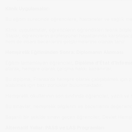
Klinik Uygulamalar:
Bu eğitim sürecinde öğrencilere, hastaneler ve sağlık merk
Klinik uygulamalar, öğrencilerin öğrendikleri teorik bilgi
Stajlar, öğrencilerin profesyonel hayatlarında karşılaşac
hem de insani becerilerini geliştirmelerine olanak tanır.
Hemşirelik Eğitiminden Sonra: Diplomanın Alınması
Eğitimi tamamlayan öğrenciler,
Diplôme d’État d’Infirmie
alarak, hemşire olarak çalışma hakkı kazanırlar.
Bu diploma, Fransa’da hemşire olarak çalışabilmek için z
alabilmek için bazı zorluklar bulunmaktadır.
Hemşirelik okullarının son sınıfında öğrenciler, yazılı ve s
Bu sınavlar, hemşirelik bilgilerini ve becerilerini değerlen
Başarılı bir şekilde sınavı geçen öğrenciler, Devlet Hemş
Alternatif Yollar: PASS ve LAS Programları