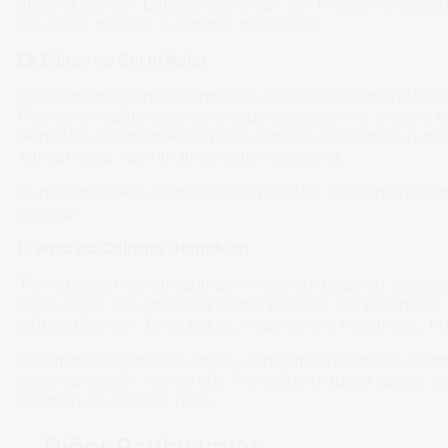
almanız gerekir. Çalışma izni almak için Fransa Konsolos
için çeşitli belgeler sunmanız gerekebilir.
Ek Eğitim ve Sertifikalar
Eğer diplomalarınız tanınmazsa, Fransa’da hemşirelik için
Fransa’nın sağlık sistemine uyum sağlamak ve mesleki bilgi
Genellikle Fransa’daki sağlık kurumları ve eğitim kurumla
kurslar veya hazırlık programları düzenler.
Bunlar genellikle, Fransızca dil yeterliliği ve Fransa’daki t
amaçlar.
Fransa’da Çalışma Olanakları
Tüm süreçleri tamamladıktan ve gerekli belgeleri aldıktan 
diğer sağlık kurumlarında hemşire olarak çalışabilirsiniz.
oldukça geniştir. Evde bakım, huzurevleri, hastaneler, klin
Çalışmaya başladıktan sonra, deneyim kazandıkça, Frans
şansınız olabilir. Hemşirelik, Fransa’da oldukça saygın bi
fırsatları da oldukça fazla.
Diğer Paylaşımlar