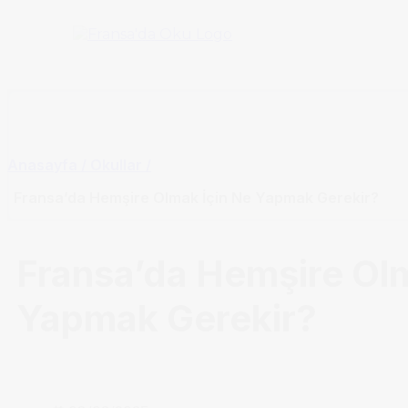
Skip
to
content
Anasayfa / Okullar /
Fransa’da Hemşire Olmak İçin Ne Yapmak Gerekir?
Fransa’da Hemşire Olm
Yapmak Gerekir?