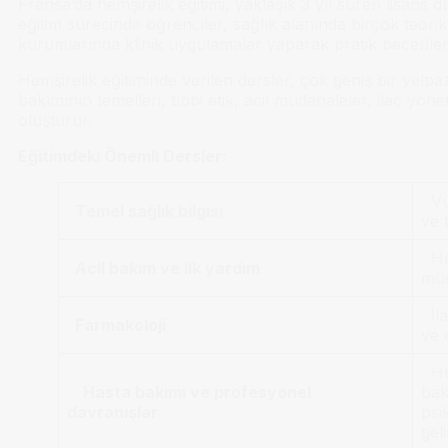
Fransa’da hemşirelik eğitimi, yaklaşık 3 yıl süren lisans 
eğitim sürecinde öğrenciler, sağlık alanında birçok teorik
kurumlarında klinik uygulamalar yaparak pratik becerilerini
Hemşirelik eğitiminde verilen dersler, çok geniş bir yelpa
bakımının temelleri, tıbbi etik, acil müdahaleler, ilaç yöne
oluşturur.
Eğitimdeki Önemli Dersler:
Vüc
Temel sağlık bilgisi
ve 
Hem
Acil bakım ve ilk yardım
müd
İlaç
Farmakoloji
ve 
Hem
Hasta bakımı ve profesyonel
bak
davranışlar
psi
gel