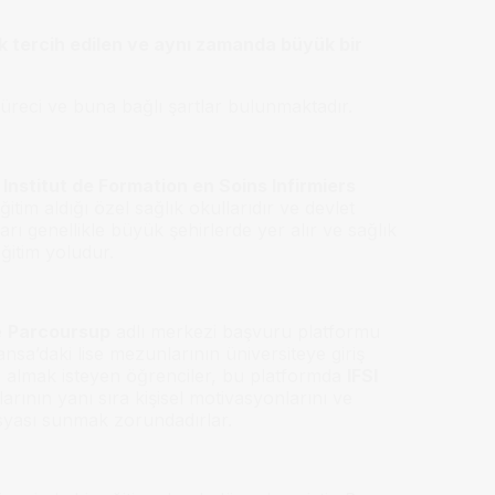
k tercih edilen ve aynı zamanda büyük bir
 süreci ve buna bağlı şartlar bulunmaktadır.
,
Institut de Formation en Soins Infirmiers
tim aldığı özel sağlık okullarıdır ve devlet
ları genellikle büyük şehirlerde yer alır ve sağlık
ğitim yoludur.
e
Parcoursup
adlı merkezi başvuru platformu
a’daki lise mezunlarının üniversiteye giriş
imi almak isteyen öğrenciler, bu platformda
IFSI
rının yanı sıra kişisel motivasyonlarını ve
dosyası sunmak zorundadırlar.