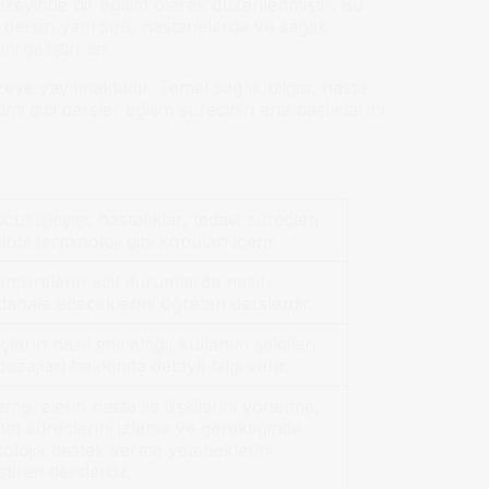
düzeyinde bir eğitim olarak düzenlenmiştir. Bu
 dersin yanı sıra, hastanelerde ve sağlık
 geliştirirler.
zeye yayılmaktadır. Temel sağlık bilgisi, hasta
timi gibi dersler eğitim sürecinin ana başlıklarını
ut işleyişi, hastalıklar, tedavi süreçleri
tıbbi terminoloji gibi konuları içerir.
şirelerin acil durumlarda nasıl
ahale edeceklerini öğreten derslerdir.
ların nasıl etki ettiği, kullanım şekilleri
dozajları hakkında detaylı bilgi verir.
şirelerin hasta ile ilişkilerini yönetme,
ım süreçlerini izleme ve gerektiğinde
kolojik destek verme yeteneklerini
iştiren derslerdir.