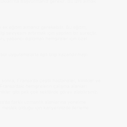
lukları’na başvurmanız gerekir. Bu izni almak
 ek eğitim almanız gerekebilir. Bu eğitim,
 seviyesini artırmak için yapılan bir süreçtir.
rı, yabancı diplomalı hemşireler için özel
ıbbi uygulamalarla ilgili bilgi kazandırmayı
sonra, Fransa’da çeşitli hastaneler, klinikler ve
 Fransa’daki hemşirelerin çalışma alanları
ikler gibi pek çok sektörde görev alabilirsiniz.
a’da farklı uzmanlık alanlarına yönelme
r meslek olduğu için kariyerinizde ilerleme