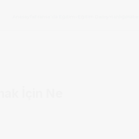
Anasayfa
Fransa’da Eğitim
Eğitim Danışmanlığı
Habe
ak İçin Ne