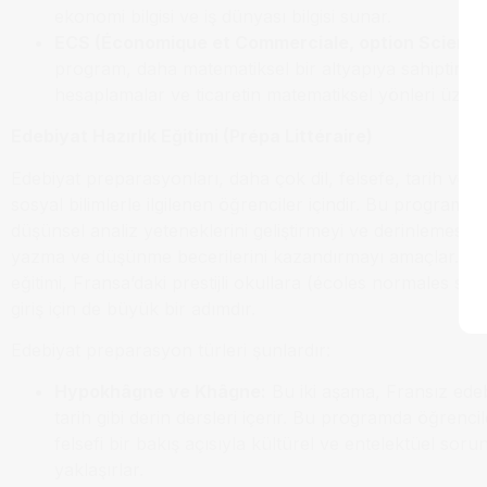
ekonomi bilgisi ve iş dünyası bilgisi sunar.
ECS (Économique et Commerciale, option Scientif
program, daha matematiksel bir altyapıya sahiptir. Bi
hesaplamalar ve ticaretin matematiksel yönleri üzeri
Edebiyat Hazırlık Eğitimi (Prépa Littéraire)
Edebiyat preparasyonları, daha çok dil, felsefe, tarih ve so
sosyal bilimlerle ilgilenen öğrenciler içindir. Bu program, 
düşünsel analiz yeteneklerini geliştirmeyi ve derinlemesi
yazma ve düşünme becerilerini kazandırmayı amaçlar. Ede
eğitimi, Fransa’daki prestijli okullara (écoles normales sup
giriş için de büyük bir adımdır.
Edebiyat preparasyon türleri şunlardır:
Hypokhâgne ve Khâgne:
Bu iki aşama, Fransız edebi
tarih gibi derin dersleri içerir. Bu programda öğrencil
felsefi bir bakış açısıyla kültürel ve entelektüel soru
yaklaşırlar.