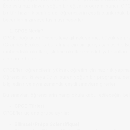
Écoles’a hazırlayan yoğun bir eğitim programı sunar. CPG
bir tür hazırlık sınıfı olup, öğrencilerin çeşitli alanlardaki b
becerilerini zirveye taşımayı hedefler.
CPGE Nedir?
CPGE, doğrudan üniversiteye gitmek yerine, büyük ve prest
(Grandes Écoles) kabul almak için bir geçiş aşamasıdır. Bu
mühendislik okulları, işletme okulları ve edebiyat okulları g
alanlarda bulunur.
CPGE’ler, öğrencilerin yüksek öğretim için hazırlık yapmas
Öğrenciler, iki veya üç yıl süren yoğun bir programla, de
bilgi edinir ve aynı zamanda çeşitli sınavlara girerler.
Bu sınavlar, öğrencilerin hangi okula kabul edileceğini beli
CPGE Türleri
CPGE’ler üç ana gruba ayrılır:
Bilimsel (Prépa Scientifique)