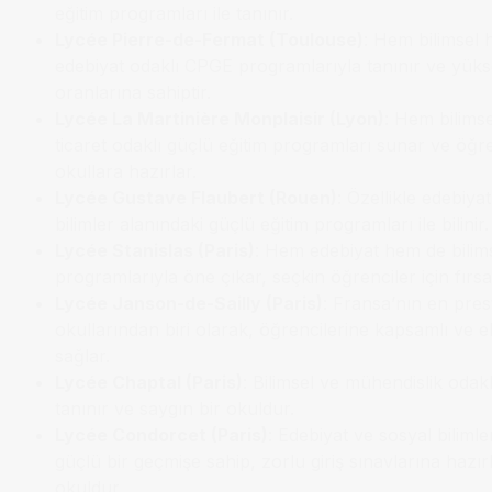
eğitim programları ile tanınır.
Lycée Pierre-de-Fermat (Toulouse)
: Hem bilimsel
edebiyat odaklı CPGE programlarıyla tanınır ve yüks
oranlarına sahiptir.
Lycée La Martinière Monplaisir (Lyon)
: Hem bilims
ticaret odaklı güçlü eğitim programları sunar ve öğrenc
okullara hazırlar.
Lycée Gustave Flaubert (Rouen)
: Özellikle edebiya
bilimler alanındaki güçlü eğitim programları ile bilinir.
Lycée Stanislas (Paris)
: Hem edebiyat hem de bili
programlarıyla öne çıkar, seçkin öğrenciler için fırsa
Lycée Janson-de-Sailly (Paris)
: Fransa’nın en presti
okullarından biri olarak, öğrencilerine kapsamlı ve eli
sağlar.
Lycée Chaptal (Paris)
: Bilimsel ve mühendislik odak
tanınır ve saygın bir okuldur.
Lycée Condorcet (Paris)
: Edebiyat ve sosyal biliml
güçlü bir geçmişe sahip, zorlu giriş sınavlarına hazır
okuldur.