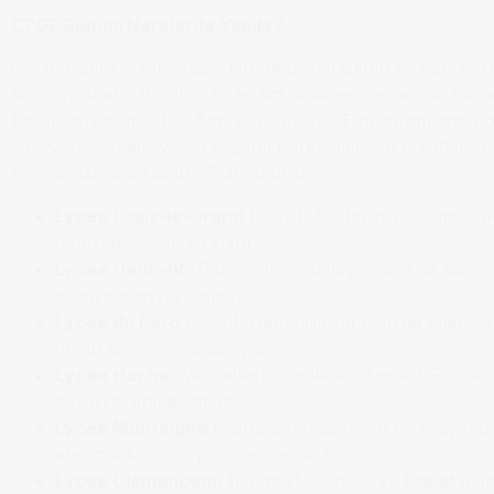
CPGE Eğitimi Nerelerde Yapılır?
CPGE eğitimi, Fransa’daki birçok devlet okulu ve özel oku
sunulmaktadır. Bu okullar, eğitim kaliteleri ve mezun ettikl
başarılarıyla ünlüdür. Bazı okullar, CPGE programlarına o
giriş yapmaktadır ve en başarılı öğrenciler için fırsatlar s
Fransa’daki bazı ünlü CPGE okulları:
Lycée Louis-le-Grand
(Paris): Edebiyat ve bilimsel e
oldukça saygın bir okul.
Lycée Henri-IV
(Paris): Hem edebiyat hem de bilim
programlarıyla tanınır.
Lycée du Parc
(Lyon): Hem bilimsel hem de edebiyat
güçlü bir geçmişe sahiptir.
Lycée Hoche
(Versailles): Özellikle bilimsel CPGE’l
başarı oranına sahiptir.
Lycée Montaigne
(Bordeaux): Edebiyat ve sosyal bi
alanındaki güçlü programları ile bilinir.
Lycée Clemenceau
(Nantes): Bilimsel ve ticaret ala