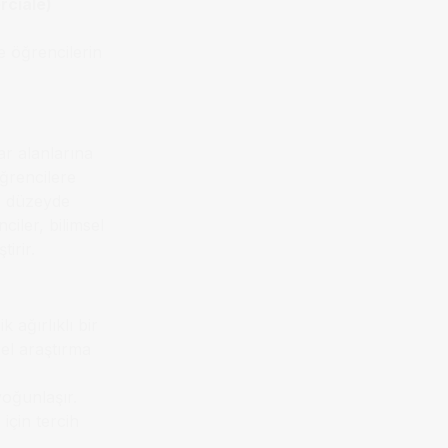
rciale)
ve öğrencilerin
ar alanlarına
ğrencilere
eri düzeyde
ciler, bilimsel
irir.
 ağırlıklı bir
el araştırma
yoğunlaşır.
için tercih