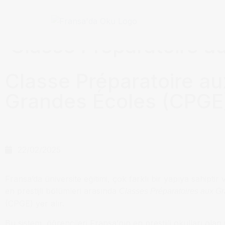
Anasayfa / Okullar /
Classe Préparatoire a
Classe Préparatoire au
Grandes Écoles (CPGE
22/02/2025
Fransa’da üniversite eğitimi, çok farklı bir yapıya sahiptir
en prestijli bölümleri arasında
Classes Préparatoires aux G
(CPGE) yer alır.
Bu sistem, öğrencileri Fransa’nın en prestijli okulları ola