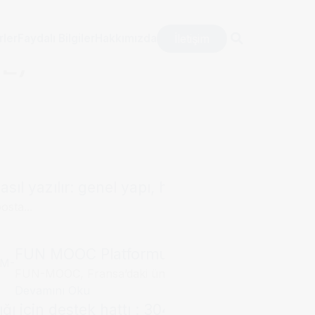
İletişim
rler
Faydalı Bilgiler
Hakkımızda
E)
sıl yazılır: genel yapı, hitap kalıpları ve örne
osta...
FUN MOOC Platformu, Campus France Dosya
FUN-MOOC, Fransa’daki üniversiteler,...
Devamını Oku
ğı için destek hattı : 3040