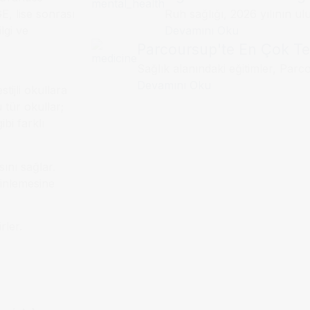
E, lise sonrası
Ruh sağlığı, 2026 yılının ul
ilgi ve
Devamını Oku
Parcoursup'te En Çok Ter
Sağlık alanındaki eğitimler, Parco
Devamını Oku
ijli okullara
 tür okullar;
ibi farklı
ını sağlar.
rinlemesine
rler.