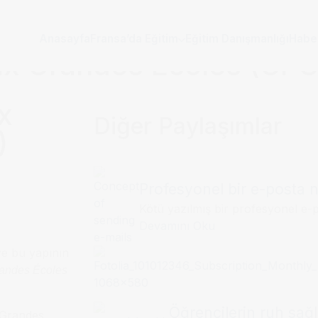
Anasayfa
Fransa’da Eğitim
Eğitim Danışmanlığı
Habe
ux Grandes Écoles (CPG
x
Diğer Paylaşımlar
)
Profesyonel bir e-posta na
Kötü yazılmış bir profesyonel e-p
Devamını Oku
 ve bu yapının
randes Écoles
Öğrencilerin ruh sağlı
n Grandes