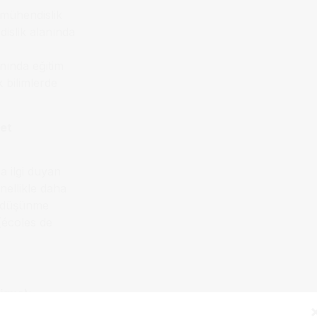
 mühendislik
dislik alanında
anında eğitim
 bilimlerde
 et
a ilgi duyan
nellikle daha
ik düşünme
 (écoles de
ique):
 genel bir