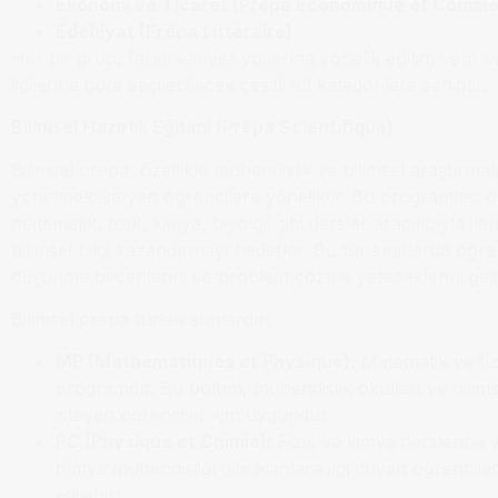
Ekonomi ve Ticaret (Prépa Économique et Comme
Edebiyat (Prépa Littéraire)
Her bir grup, farklı kariyer yollarına yönelik eğitim verir 
ilgilerine göre seçilebilecek çeşitli alt kategorilere sahiptir.
Bilimsel Hazırlık Eğitimi (Prépa Scientifique)
Bilimsel prepa, özellikle mühendislik ve bilimsel araştırmal
yönelmek isteyen öğrencilere yöneliktir. Bu programlar, ö
matematik, fizik, kimya, biyoloji gibi dersler aracılığıyla il
bilimsel bilgi kazandırmayı hedefler. Bu tür sınıflarda öğren
düşünme becerilerini ve problem çözme yeteneklerini gelişt
Bilimsel prepa türleri şunlardır:
MP (Mathématiques et Physique):
Matematik ve fizik
programdır. Bu bölüm, mühendislik okulları ve bilims
isteyen öğrenciler için uygundur.
PC (Physique et Chimie):
Fizik ve kimya derslerine 
Kimya mühendisliği gibi alanlara ilgi duyan öğrenciler 
edilebilir.