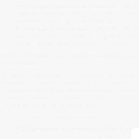
PSI (Physique et Sciences de l’Ingénieur):
Fizik ve
bilimlerine yönelik dersler içerir. Bu program, mühen
derinleşmek isteyen öğrenciler için idealdir.
PT (Physique et Technologie):
Fizik ve teknoloji al
alacak öğrenciler için sunulan bir programdır. Teknik
kariyer yapmak isteyen öğrenciler için uygundur.
Ekonomi ve Ticaret Hazırlık Eğitimi (Prépa Économique
Commerciale)
Bu program, ticaret, ekonomi, finans ve yönetim alanların
öğrenciler için uygundur. Ekonomi ve ticaret prepaları, ge
matematiksel bir altyapıya sahiptir ve öğrencilerin analit
becerilerini geliştirir. Bu programlar, Fransız iş okullarına
commerce) giriş için temel hazırlık sağlar.
Ekonomi ve ticaret prepa türleri şunlardır:
ECE (Économique et Commerciale, option Économ
Ekonomi ve ticaretin teorik yönlerine odaklanır. Daha