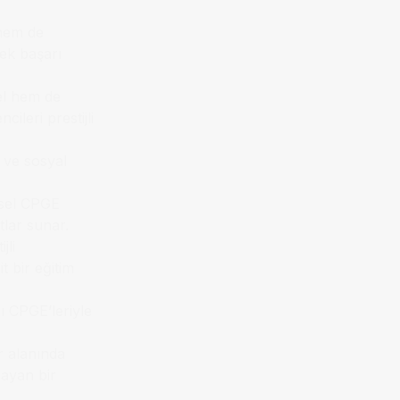
 hem de
ek başarı
el hem de
ileri prestijli
t ve sosyal
msel CPGE
tlar sunar.
jli
t bir eğitim
lı CPGE’leriyle
er alanında
layan bir