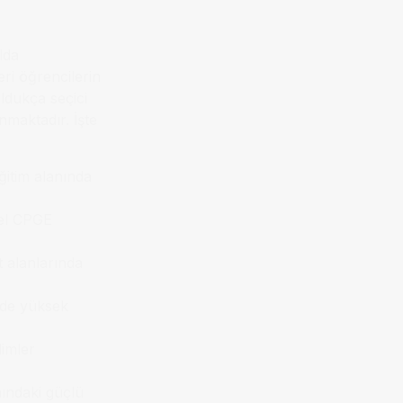
lda
eri öğrencilerin
ldukça seçici
unmaktadır. İşte
ğitim alanında
sel CPGE
 alanlarında
erde yüksek
limler
nındaki güçlü