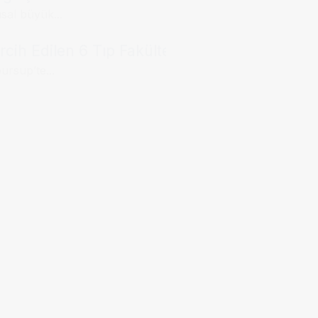
usal büyük...
cih Edilen 6 Tıp Fakültesi
ursup’te...