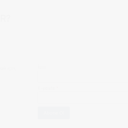
AR?
İsim
mak için,
E-posta
*
Abone Ol