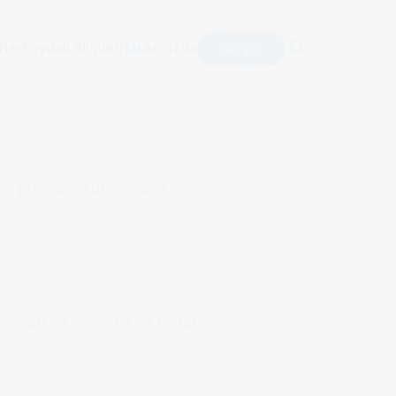
İletişim
rler
Faydalı Bilgiler
Hakkımızda
tim programı sunmaktadır.
şulan ülkelerde ilgi ve merak