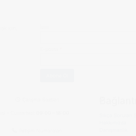
İsim
mak için,
E-posta
*
Abone Ol
Bağlantı
Çalışma Saatleri
esi – Cumartesi:
09:00 – 18:00
Sıkça Sorulan 
Hakkımızda
Danışmanlık
İletişim Numaraları