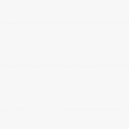
 Bordeaux şehir merkezinde bağımsız bir Fransızca dil okul
e, zengin tarihi ve kültürel mirası, harika restoranları ve c
a DELF, DALF, TCF et TEF sınavlarına girebileceğiniz bir sı
...