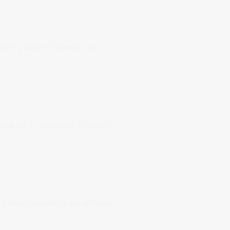
 1987 yılında “Chambre de
ştır ve yıl boyunca 5 kıtadan
bir yüksek öğrenim kurumudur.