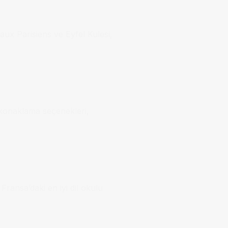
ux Parisiens ve Eyfel Kulesi,
li konaklama seçenekleri,
Fransa’daki en iyi dil okulu