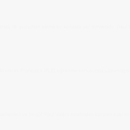
parkta 19. yüzyıldan kalma bir konakta yer almaktadır. Okul
ı Dil olarak Fransızca (FLE) öğrenme konusunda uzmanlaşmı
r, denemeci ve filozof Paul Valéry tarafından kurulan özel 