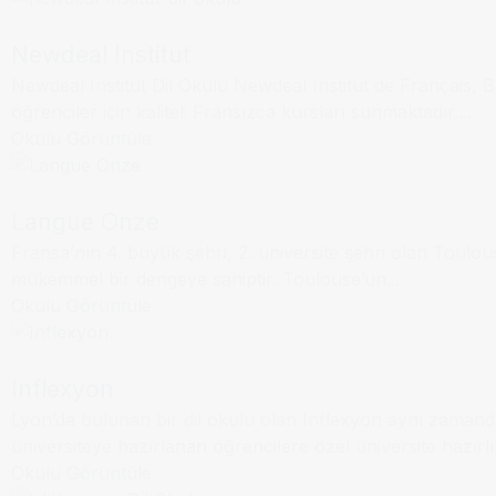
Newdeal Institut
Newdeal Institut Dil Okulu Newdeal Institut de Français,
Dil Okulu
Toulouse
öğrenciler için kaliteli Fransızca kursları sunmaktadır....
Okulu Görüntüle
Langue Onze
Fransa’nın 4. büyük şehri, 2. üniversite şehri olan Toulous
Dil Okulu
Lyon
mükemmel bir dengeye sahiptir. Toulouse’un...
Okulu Görüntüle
Inflexyon
Lyon’da bulunan bir dil okulu olan Inflexyon aynı zamand
Dil Okulu
Lille
üniversiteye hazırlanan öğrencilere özel üniversite hazırlık
Okulu Görüntüle