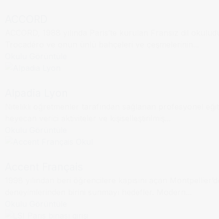
ACCORD
ACCORD, 1988 yılında Paris’te kurulan Fransız dil okulud
Dil Okulu
Lyon
Trocadéro ve onun ünlü bahçeleri ve çeşmelerinin...
Okulu Görüntüle
Alpadia Lyon
Nitelikli öğretmenler tarafından sağlanan profesyonel eğitim
Dil Okulu
Montpellier
heyecan verici aktiviteler ve kişiselleştirilmiş...
Okulu Görüntüle
Accent Français
1998 yılından beri öğrencilere kapısını açan Montpellier’dek
Dil Okulu
Paris
deneyimlerinden birini sunmayı hedefler. Modern...
Okulu Görüntüle