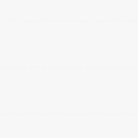
ur. Tüm yıl boyunca hizmet veren okul, Seine nehri ve Batea
 ile; canlı, dinamik ve etkili kurslar, özenle seçilmiş çeşit
i dil okulu, tüm kültürleri ve uyrukları bir araya getirerek, 