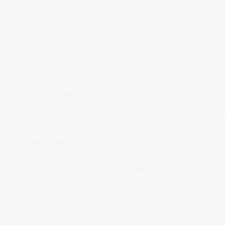
Yaz Okulu
Dil Okulu
Normandie
French in Normandy
French in Normandy, Normandiya’nın tarihi bölgesinde, s
Dil Okulu
Vichy
Okul, dil eğitimi için önde gelen profesyonel kalite...
Okulu Görüntüle
CAVILAM Alliance Française Vichy
1964 yılında kurulan CAVILAM’ın amacı, her şeyden önce 
Dil Okulu
Paris
uyandırmak, öğrenme ve öğretme zevkini desteklemektir..
Okulu Görüntüle