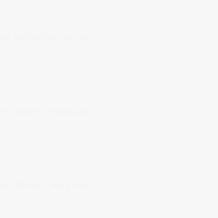
udur ve 2009’dan beri tüm
anlı öğrenci atmosferiyle
nav merkezi. Okul ayrıca