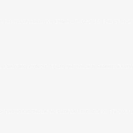
lerin ciddiyetinden ve kalitesinden ötürü LSI Paris’i tercih 
ivierası’ndaki, Akdeniz’in güzel şehri Nice’de Fransızca kurs
i öğretmen kadrosu ile her düzeyde Fransızca ve Fransız kül