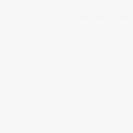
Anasayfa
Fransa’da Eğitim
Eğitim Danışmanlığı
Habe
amimi ve dostça bir öğrenme ortamında olağanüstü bir eği
Fransızcayı esinlendirmek, Fransa ve diğer Fransızca konu
..