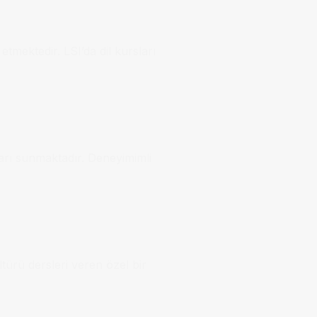
etmektedir. LSI’da dil kursları
ları sunmaktadır. Deneyimimli
türü dersleri veren özel bir