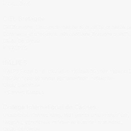
CIEL Bretagne
Ciel Bretagne, Elorn nehri manzaralı güzel bir ormanlık 
Annecy
Dil Okulu
Commerce et d’Industrie métropolitaine Bretagne ouest”...
Okulu Görüntüle
IFALPES
IFALPES özel bir dil okuludur. Yaklaşık 30 yıldır Yabanc
Cannes
Dil Okulu
600’den fazla öğrenciyi ağırlamaktadır. Yetişkinler...
Okulu Görüntüle
College International de Cannes
Uluslararası Cannes Koleji, 1931 yılında ünlü Fransız şai
Misyonu, öğrencilere milletler ve kültürler arasındaki...
Okulu Görüntüle