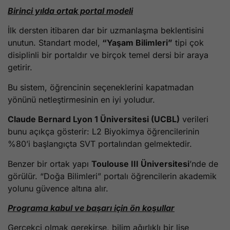
Birinci yılda ortak portal modeli
İlk dersten itibaren dar bir uzmanlaşma beklentisini
unutun. Standart model,
“Yaşam Bilimleri”
tipi çok
disiplinli bir portaldır ve birçok temel dersi bir araya
getirir.
Bu sistem, öğrencinin seçeneklerini kapatmadan
yönünü netleştirmesinin en iyi yoludur.
Claude Bernard Lyon 1 Üniversitesi (UCBL)
verileri
bunu açıkça gösterir: L2 Biyokimya öğrencilerinin
%80’i başlangıçta SVT portalından gelmektedir.
Benzer bir ortak yapı
Toulouse III Üniversitesi
’nde de
görülür. “Doğa Bilimleri” portalı öğrencilerin akademik
yolunu güvence altına alır.
Programa kabul ve başarı için ön koşullar
Gerçekçi olmak gerekirse, bilim ağırlıklı bir lise