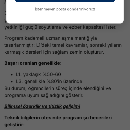
İş yükü ve başarı oranları
İstenmeyen posta göndermiyoruz!
Biyokimya lisansı zorlu bir programdır ve düzenli,
yoğun bireysel çalışma gerektirir. Kimya-biyoloji çift
yetkinliği güçlü soyutlama ve ezber kapasitesi ister.
Program kademeli uzmanlaşma mantığıyla
tasarlanmıştır: L1’deki temel kavramlar, sonraki yılların
karmaşık dersleri için sağlam zemin oluşturur.
Başarı oranları genellikle:
L1: yaklaşık %50–60
L3: genellikle %80’in üzerinde
Bu durum, öğrencilerin süreç içinde elendiğini ve
programa uyum sağladığını gösterir.
Bilimsel özerklik ve titizlik gelişimi
Teknik bilgilerin ötesinde program şu becerileri
geliştirir: