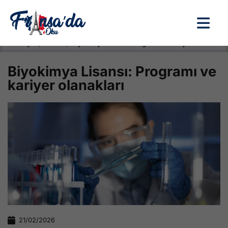
Anasayfa / Okullar /
Biyokimya Lisansı: Programı ve kariyer olanakları
Biyokimya Lisansı: Programı ve
kariyer olanakları
21/02/2026